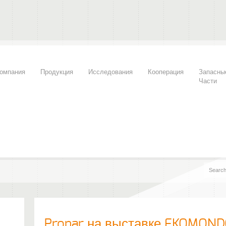
омпания
Продукция
Исследования
Кооперация
Запасны
Части
Pronar на выставке EKOMOND