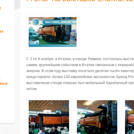
R
ах
а
С 3 по 6 ноября в Италии, в городе Римини, состоялась вы
самим крупнейшим событием в Италии связанным с перерабо
энергии. В этом году выставку посетило десятки тысяч заинт
представляло более 100 европейских экспонентов. Бренд Pr
в
выставочным стенде показан был мобильный барабанный про
нных
хитом.