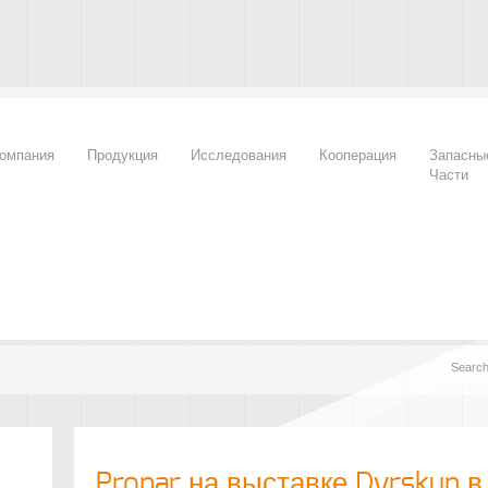
омпания
Продукция
Исследования
Кооперация
Запасны
Части
Pronar на выставке Dyrskun 