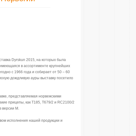
ыставка Dyrskun 2015, на которых была
, имеющаяся в ассортименте крупнейших
одно с 1966 года и собирает от 50 – 60
 плохую дождливую ауры выставку посетило
тавке, представляемая норвежскими
ие прицепы, как T185, T679/2 и RC2100/2
в версии М.
твом исполнения нашей продукции и