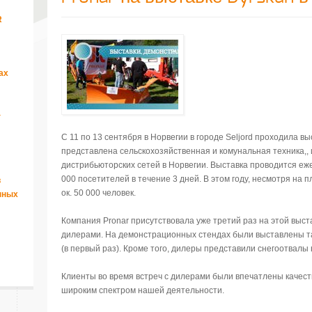
R
ах
а
С 11 по 13 сентября в Норвегии в городе Seljord проходила в
представлена сельскохозяйственная и комунальная техника,
дистрибьюторских сетей в Норвегии. Выставка проводится ежег
000 посетителей в течение 3 дней. В этом году, несмотря на
в
ок. 50 000 человек.
нных
Компания Pronar присутствовала уже третий раз на этой выс
дилерами. На демонстрационных стендах были выставлены так
(в первый раз). Кроме того, дилеры представили снегоотвалы 
Клиенты во время встреч с дилерами были впечатлены качес
широким спектром нашей деятельности.