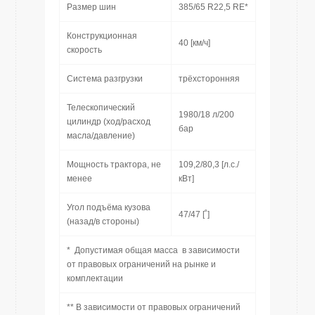
Размер шин
385/65 R22,5 RE*
Конструкционная
40 [км/ч]
скорость
Система разгрузки
трёхсторонняя
Телескопический
1980/18 л/200
цилиндр (ход/расход
бар
масла/давление)
Мощность трактора, не
109,2/80,3 [л.с./
менее
кВт]
Угол подъёма кузова
47/47 [˚]
(назад/в стороны)
* Допустимая общая масса в зависимости
от правовых ограничений на рынке и
комплектации
** В зависимости от правовых ограничений