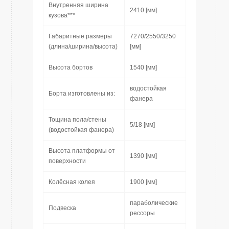
Внутренняя ширина
2410 [мм]
кузова***
Габаритные размеры
7270/2550/3250
(длина/ширина/высота)
[мм]
Высота бортов
1540 [мм]
водостойкая
Борта изготовлены из:
фaнера
Тощина пола/стены
5/18 [мм]
(водостойкая фанера)
Высота платформы от
1390 [мм]
поверхности
Колёсная колея
1900 [мм]
параболические
Подвеска
рессоры