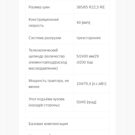
Размер шин
385/65 R22,5 RE
Конструкционная
40 [км/ч]
скорость
Система разгрузки
трехстороняя
Телескопический
цилиндр (количество
5/2400 мм/29
элементов/ход/расход
л/200 бар
масла/давление)
Мощность трактора, не
104/76,4 [л.с./кВт]
менее
Угол подъёма кузова
50/45 [град]
(назад/в стороны)
Базовая комплектация