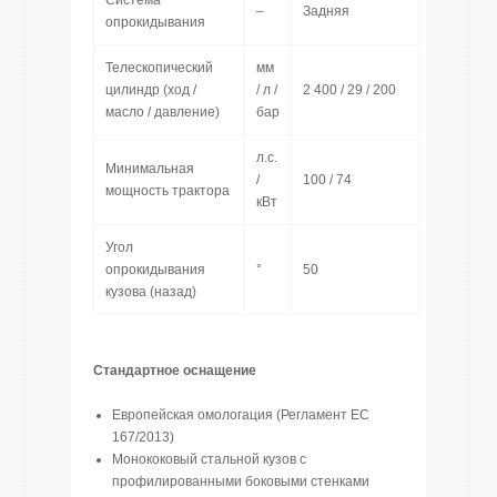
Система
–
Задняя
опрокидывания
Телескопический
мм
цилиндр (ход /
/ л /
2 400 / 29 / 200
масло / давление)
бар
л.с.
Минимальная
/
100 / 74
мощность трактора
кВт
Угол
опрокидывания
°
50
кузова (назад)
Стандартное оснащение
Европейская омологация (Регламент ЕС
167/2013)
Монококовый стальной кузов с
профилированными боковыми стенками