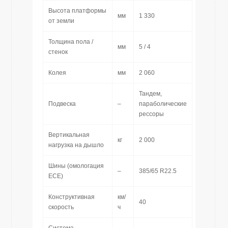
Высота платформы
мм
1 330
от земли
Толщина пола /
мм
5 / 4
стенок
Колея
мм
2 060
Тандем,
Подвеска
–
параболические
рессоры
Вертикальная
кг
2 000
нагрузка на дышло
Шины (омологация
–
385/65 R22.5
ECE)
Конструктивная
км/
40
скорость
ч