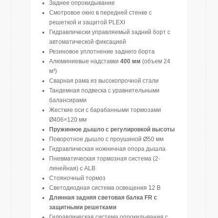
Заднее опрокидывание
Смотровое окно в передней стенке с
решеткой и защитой PLEXI
Гидравлически управляемый задний борт с
автоматической фиксацией
Резиновое уплотнение заднего борта
Алюминиевые надставки
400 мм
(объем 24
м³)
Сварная рама из высокопрочной стали
Тандемная подвеска с уравнительными
балансирами
Жесткие оси с барабанными тормозами
Ø406×120 мм
Пружинное дышло с регулировкой высоты
Поворотное дышло с проушиной Ø50 мм
Гидравлическая ножничная опора дышла
Пневматическая тормозная система (2-
линейная) с ALB
Стояночный тормоз
Светодиодная система освещения 12 В
Длинная задняя световая балка FR с
защитными решетками
Гидравлическая система опрокидывания с