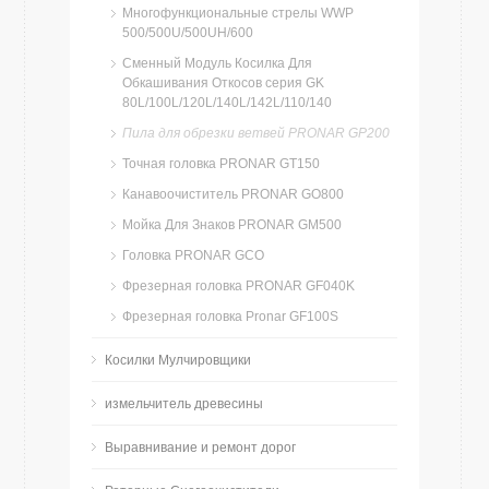
Многофункциональные стрелы WWP
500/500U/500UH/600
Сменный Модуль Косилка Для
Обкашивания Откосов серия GK
80L/100L/120L/140L/142L/110/140
Пила для обрезки ветвей PRONAR GP200
Точная головка PRONAR GT150
Канавоочиститель PRONAR GO800
Мойка Для Знаков PRONAR GM500
Головка PRONAR GCO
Фрезерная головка PRONAR GF040K
Фрезерная головка Pronar GF100S
Косилки Мулчировщики
измельчитель древесины
Bыравнивание и ремонт дорог