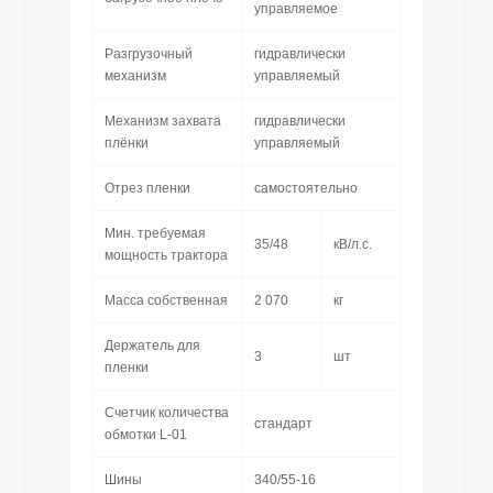
управляемое
Разгрузочный
гидравлически
механизм
управляемый
Механизм захвата
гидравлически
плёнки
управляемый
Отрез пленки
самостоятельно
Мин. требуемая
35/48
кВ/л.с.
мощность трактора
Масса собственная
2 070
кг
Держатель для
3
шт
пленки
Счетчик количества
стандарт
обмотки L-01
Шины
340/55-16