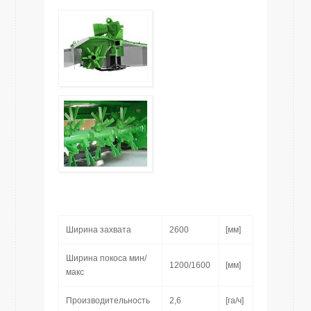
Ширина захвата
2600
[мм]
Ширина покоса мин/
1200/1600
[мм]
макс
Производительность
2,6
[га/ч]