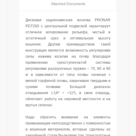
Attached Documents
Дисковая задненавесная косилка PRONAR
PDT260 с центральной подвеской гарантирует
отличное копирование рельефа, чистый и
эстетичный срез и оптимальную высоту
кошения. Другим преимуществом такой
конструкции является возможность регулировки
силы нажима косилки на почву благодаря
применению трехступенчатой системы
регулировки разгрузочных пружин – 70, 80 и 90
кг в зависимости от типа почвы: начиная с
мягкой торфяной почвы, заканчивая твердыми и
сухими почвами. Большой диапазон
откидывания (-16º ÷ +11º), в свою очередь,
облегчает работу на неровной местности и на
крутых склонах.
Надо обратить внимание на элементы
примыкающие непосредственно с поверхностью
и кошеным материалом, которые сделаны из
закалённой стали.Выделяем три транспортные