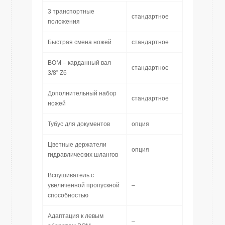
3 транспортные
стандартное
положения
Быстрая смена ножей
стандартное
ВОМ – карданный вал
стандартное
3/8” Z6
Дополнительный набор
стандартное
ножей
Тубус для документов
опция
Цветные держатели
опция
гидравлических шлангов
Вспушиватель с
увеличенной пропускной
–
способностью
Адаптация к левым
–