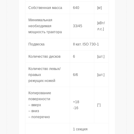
Собственная масса
640
[кг]
Минимальная
[кВт/
необходимая
33/45
л.с.]
мощность трактора
Подвеска
II кат. ISO 730-1
Количество дисков
6
[шт.]
Количество левых/
правых
6/6
[шт.]
режущих ножей
Копирование
поверхности
+18
– вверх
[°]
-16
– вниз
– поперечно
1 секция