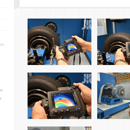
тур
ия
а