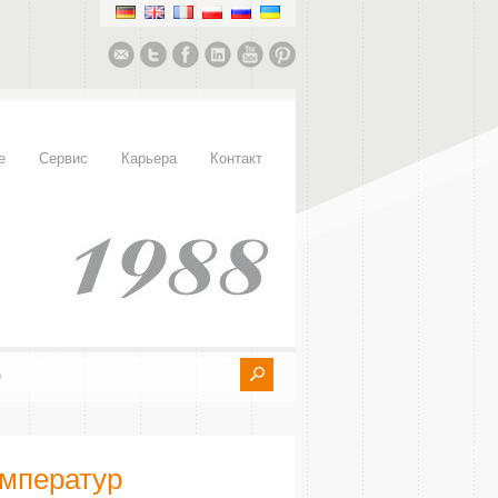
е
Сервис
Карьера
Контакт
мператур