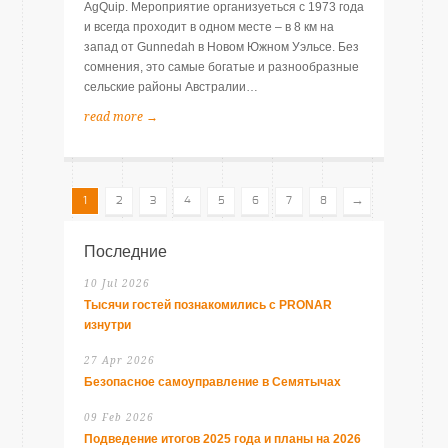
AgQuip. Мероприятие организуеться с 1973 года
и всегда проходит в одном месте – в 8 км на
запад от Gunnedah в Новом Южном Уэльсе. Без
сомнения, это самые богатые и разнообразные
сельские районы Австралии…
read more →
→
1
2
3
4
5
6
7
8
Последние
10 Jul 2026
Тысячи гостей познакомились с PRONAR
изнутри
27 Apr 2026
Безопасное самоуправление в Семятычах
09 Feb 2026
Подведение итогов 2025 года и планы на 2026