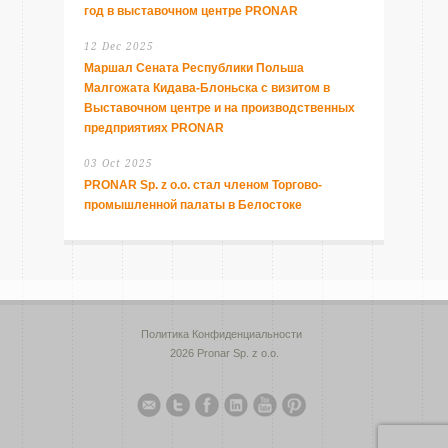
год в выставочном центре PRONAR
12 Dec 2025
Маршал Сената Республики Польша
Малгожата Кидава-Блоньска с визитом в
Выставочном центре и на производственных
предприятиях PRONAR
03 Oct 2025
PRONAR Sp. z o.o. стал членом Торгово-
промышленной палаты в Белостоке
Политика Конфиденциальности
2026 Pronar Sp. z o.o.