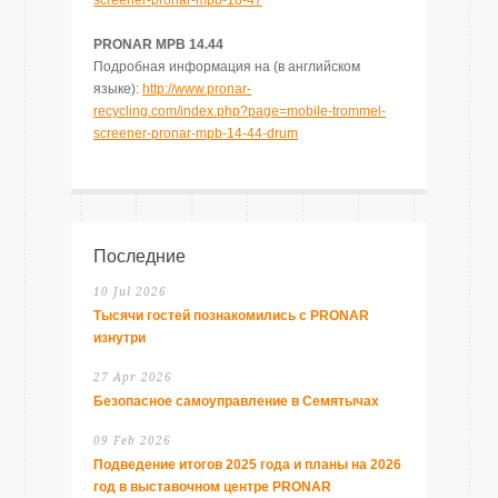
screener-pronar-mpb-18-47
PRONAR MPB 14.44
Подробная информация на (
в
английском
языке)
:
http://www.pronar-
recycling.com/index.php?page=mobile-trommel-
screener-pronar-mpb-14-44-drum
Последние
10 Jul 2026
Тысячи гостей познакомились с PRONAR
изнутри
27 Apr 2026
Безопасное самоуправление в Семятычах
09 Feb 2026
Подведение итогов 2025 года и планы на 2026
год в выставочном центре PRONAR