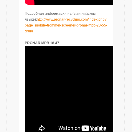
Подробная информация на (
в
английском
языке)
:
http://www.pronar-recycling.com/index.php?
page=mobile-trommel-screener-pronar-mpb-20-55-
drum
PRONAR MPB 18.47