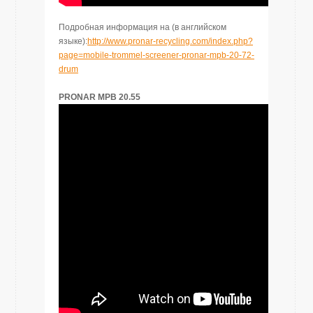
Подробная информация на (
в
английском
языке)
:
http://www.pronar-recycling.com/index.php?
page=mobile-trommel-screener-pronar-mpb-20-72-
drum
PRONAR MPB 20.55