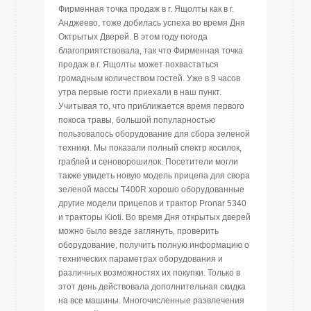
Фирменная точка продаж в г. Ящолты как в г.
Анджеево, тоже добилась успеха во время Дня
Октрытых Дверей. В этом году погода
благоприятствовала, так что Фирменная точка
продаж в г. Ящолты может похвастаться
громадным количеством гостей. Уже в 9 часов
утра первые гости приехали в наш пункт.
Учитывая то, что приближается время первого
покоса травы, большой популарностью
пользовалось оборудование для сбора зеленой
техники. Мы показали полный спектр косилок,
граблей и сеноворошилок. Посетители могли
также увидеть новую модель прицепа для свора
зеленой массы Т400R хорошо оборудованные
другие модели прицепов и трактор Pronar 5340
и тракторы Kioti. Во время Дня открытых дверей
можно было везде заглянуть, проверить
оборудование, получить полную информацию о
технических параметрах оборудования и
различных возможностях их покупки. Только в
этот день действовала дополнительная скидка
на все машины. Многочисленные развлечения