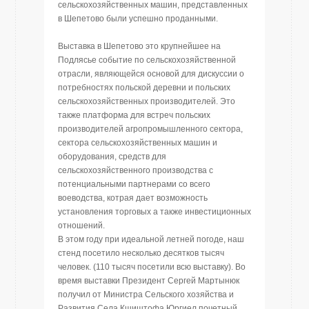
сельскохозяйственных машин, представленных
в Шепетово были успешно проданными.
Выставка в Шепетово это крупнейшее на
Подлясье событие по сельскохозяйственной
отрасли, являющейся основой для дискуссии о
потребностях польской деревни и польских
сельскохозяйственных производителей. Это
также платформа для встреч польских
производителей агропромышленного сектора,
сектора сельскохозяйственных машин и
оборудования, средств для
сельскохозяйственного производства с
потенциальными партнерами со всего
воеводства, котрая дает возможность
установления торговых а также инвестиционных
отношений.
В этом году при идеальной летней погоде, наш
стенд посетило несколько десятков тысяч
человек. (110 тысяч посетили всю выставку). Во
время выставки Президент Сергей Мартынюк
получил от Министра Сельского хозяйства и
Развития Села Кшиштофа Юргиел почетный