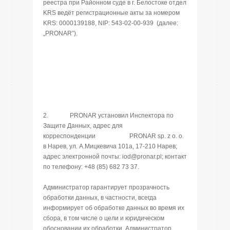
реестра при Районном суде в г. Белостоке отдел
KRS ведёт регистрационные акты за номером
KRS: 0000139188, NIP: 543-02-00-939 (далее:
„PRONAR”).
2. PRONAR установил Инспектора по
Защите Данных, адрес для
корреспонденции PRONAR sp. z o. o.
в Нарев, ул. А.Мицкевича 101а, 17-210 Нарев;
адрес электронной почты: iod@pronar.pl; контакт
по телефону: +48 (85) 682 73 37.
Администратор гарантирует прозрачность
обработки данных, в частности, всегда
информирует об обработке данных во время их
сбора, в том числе о цели и юридическом
обосновании их обработки. Администратор