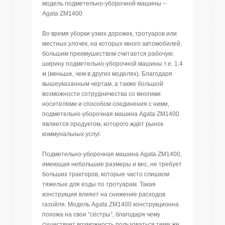
модель подметельно-yборочной машины –
Agata ZM1400.
Во время уборки узких дорожек, тротуаров или
местных улочек, на которых много автомобилей,
большим преимушеством считается рабочую
ширину подметельно-уборочной машины т.е. 1,4
м (меньше, чем в других моделях). Благодаря
вышеуказанным чертaм, а также большой
возможности сотрудничества сo многими
носителями и способом соединения с ними,
подметельно-уборочная машина Agata ZM1400
является продуктом, которого ждёт рынок
коммунальных услуг.
Подметельно-уборочная машина Agata ZM1400,
имеющая небольшие размеры и вес, не требует
больших тракторов, которые часто слишком
тяжелые для езды по тротуарам. Такая
конструкция влияет на снижение расходов
газойля. Модель Agata ZM1400 конструкционна
похожа на свои “сёстры”, благодаря чему
существует возможность пользоваться теми же