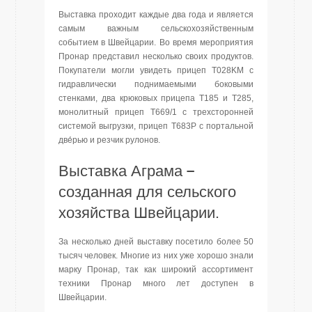
Выставка проходит каждые два года и является
самым важным сельскохозяйственным
событием в Швейцарии. Во время мероприятия
Пронар представил несколько своих продуктов.
Покупатели могли увидеть прицеп T028KM с
гидравлически поднимаемыми боковыми
стенками, два крюковых прицепа T185 и T285,
монолитный прицеп T669/1 с трехсторонней
системой выгрузки, прицеп T683P с портальной
две́рью и резчик рулонов.
Выставка
Аграма –
созданная для сельского
хозяйства Швейцарии.
За несколько дней выставку посетило более 50
тысяч человек. Многие из них уже хорошо знали
марку Пронар, так как широкий ассортимент
техники Пронар много лет доступен в
Швейцарии.