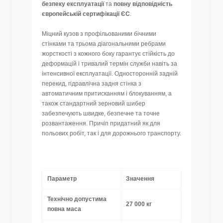
безпеку
експлуатації
та
повну
відповідність
європейській
сертифікації
ЄС
.
Міцний кузов з профільованими бічними
стінками та трьома діагональними ребрами
жорсткості з кожного боку гарантує стійкість до
деформацій і тривалий термін служби навіть за
інтенсивної експлуатації. Односторонній задній
перекид, гідравлічна задня стінка з
автоматичним притисканням і блокуванням, а
також стандартний зерновий шибер
забезпечують швидке, безпечне та точне
розвантаження. Причіп придатний як для
польових робіт, так і для дорожнього транспорту.
Параметр
Значення
Технічно допустима
27 000 кг
повна маса