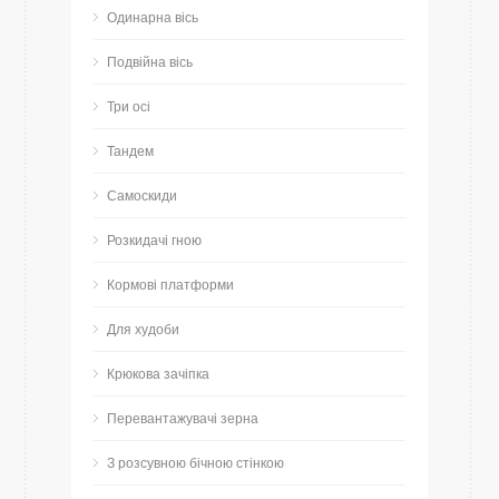
Одинарна вісь
Подвійна вісь
Три осі
Тандем
Самоскиди
Розкидачі гною
Кормові платформи
Для худоби
Крюкова зачіпка
Перевантажувачі зерна
З розсувною бічною стінкою