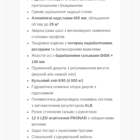
притисканням і блокуванням
Гумове ущільнення задньої стінки
Алюмінієві надставки 400 мм
, збільшення
об’єму до
29 м³
Зварна рама шасі з високоміцних замкнених
сталевих профілів
Тандемна підвіска з
чотирма параболічними
ресорами
та балансирними важелями
Жорсткі осі з
барабанними гальмами Ø406 ×
140 мм
Пружинний дишель з регулюванням висоти
(верхній або нижній зчіп)
Кульовий зчіп K80 (4 000 кг)
Гідравлічна ножична опора дишля з
гідрозамком
Пневматична двопровідна гальмівна система
з автоматичним регулятором
ALB
Ручне стоянкове гальмо з рукояткою
12 V LED освітлення PRONAR
з габаритними
вогнями
Задні ліхтарі з захисними ґратами
Спіральний з’єднувальний кабель