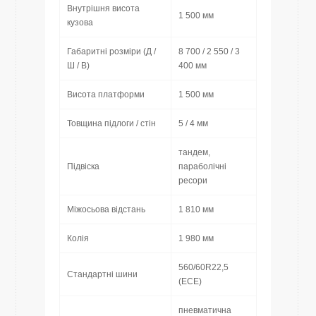
Внутрішня висота
1 500 мм
кузова
Габаритні розміри (Д /
8 700 / 2 550 / 3
Ш / В)
400 мм
Висота платформи
1 500 мм
Товщина підлоги / стін
5 / 4 мм
тандем,
Підвіска
параболічні
ресори
Міжосьова відстань
1 810 мм
Колія
1 980 мм
560/60R22,5
Стандартні шини
(ECE)
пневматична