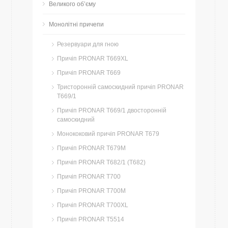
Великого об’єму
Монолітні причепи
Резервуари для гною
Причіп PRONAR T669XL
Причіп PRONAR T669
Тристоронній самоскидний причіп PRONAR
T669/1
Причіп PRONAR T669/1 двосторонній
самоскидний
Монококовий причіп PRONAR T679
Причіп PRONAR T679M
Причіп PRONAR T682/1 (T682)
Причіп PRONAR T700
Причіп PRONAR T700M
Причіп PRONAR T700XL
Причіп PRONAR T5514