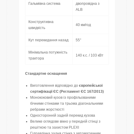
Гальмівна система
двопровідна з
ALB
Конструктивна
40 км/год
швидкість
Кут перекидання назад
55°
Мінімальна потужність
140 к.с. / 103 кВт
трактора
Стандартне оснащення
Виготовлення відповідно до
європейської
сертифікації ЄС (Регламент ЄС 167/2013)
Монококовий кузов із профільованими
бічними стінками та трьома діагональними
ребрами жорсткості
Односторонній задній перекид кузова
Велике оглядове вікно у передній стінці з
решіткою та захистом PLEXI
Гідравлічна задня стінка з автоматичним