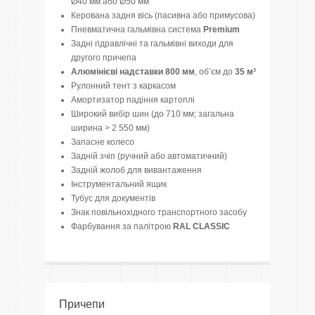
Ø40 мм або Ø50 мм
Керована задня вісь (пасивна або примусова)
Пневматична гальмівна система
Premium
Задні гідравлічні та гальмівні виходи для
другого причепа
Алюмінієві надставки 800 мм
, об’єм до
35 м³
Рулонний тент з каркасом
Амортизатор падіння картоплі
Широкий вибір шин (до 710 мм; загальна
ширина > 2 550 мм)
Запасне колесо
Задній зчіп (ручний або автоматичний)
Задній жолоб для вивантаження
Інструментальний ящик
Тубус для документів
Знак повільнохідного транспортного засобу
Фарбування за палітрою
RAL CLASSIC
Причепи