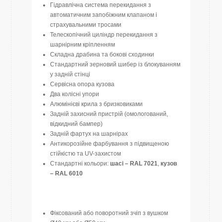
Гідравлічна система перекидання з
автоматичним запобіжним клапаном і
страхувальними тросами
Телескопічний циліндр перекидання з
шарнірним кріпленням
Складна драбина та бокові сходинки
Стандартний зерновий шибер із блокуванням
у задній стінці
Сервісна опора кузова
Два колісні упори
Алюмінієві крила з бризковиками
Задній захисний пристрій (омологований,
відкидний бампер)
Задній фартух на шарнірах
Антикорозійне фарбування з підвищеною
стійкістю та UV-захистом
Стандартні кольори:
шасі – RAL 7021
,
кузов
– RAL 6010
Фіксований або поворотний зчіп з вушком