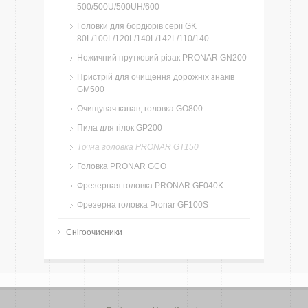
500/500U/500UH/600
Головки для бордюрів серії GK
80L/100L/120L/140L/142L/110/140
Ножичний прутковий різак PRONAR GN200
Пристрій для очищення дорожніх знаків
GM500
Очищувач канав, головка GO800
Пила для гілок GP200
Точна головка PRONAR GT150
Головка PRONAR GCO
Фрезерная головка PRONAR GF040K
Фрезерна головка Pronar GF100S
Снігоочисники