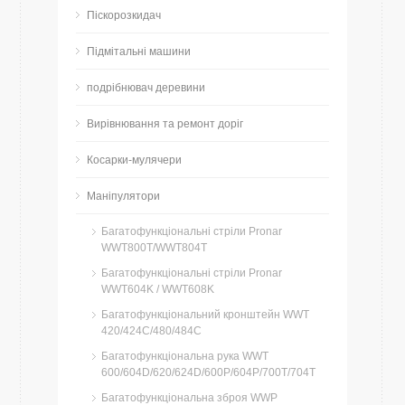
Піскорозкидач
Підмітальні машини
подрібнювач деревини
Вирівнювання та ремонт доріг
Косарки-мулячери
Маніпулятори
Багатофункціональні стріли Pronar
WWT800T/WWT804T
Багатофункціональні стріли Pronar
WWT604K / WWT608K
Багатофункціональний кронштейн WWT
420/424C/480/484C
Багатофункціональна рука WWT
600/604D/620/624D/600P/604P/700T/704T
Багатофункціональна зброя WWP