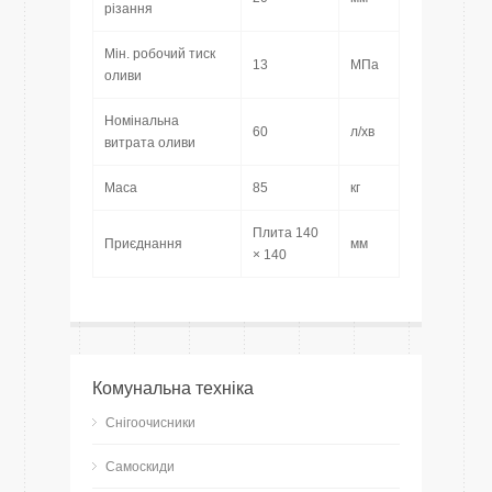
різання
Мін. робочий тиск
13
МПа
оливи
Номінальна
60
л/хв
витрата оливи
Маса
85
кг
Плита 140
Приєднання
мм
× 140
Комунальна техніка
Снігоочисники
Самоскиди