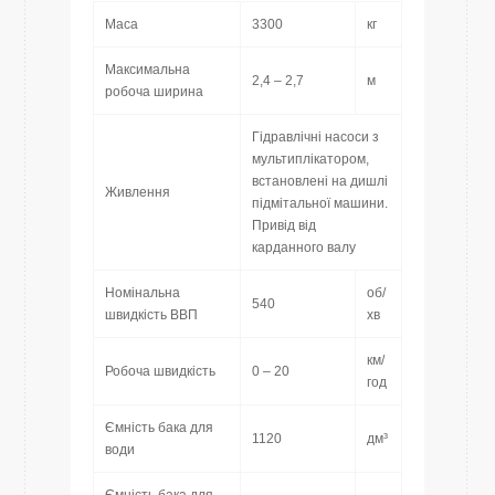
Маса
3300
кг
Максимальна
2,4 – 2,7
м
робоча ширина
Гідравлічні насоси з
мультиплікатором,
встановлені на дишлі
Живлення
підмітальної машини.
Привід від
карданного валу
Номінальна
об/
540
швидкість ВВП
хв
км/
Робоча швидкість
0 – 20
год
Ємність бака для
1120
дм³
води