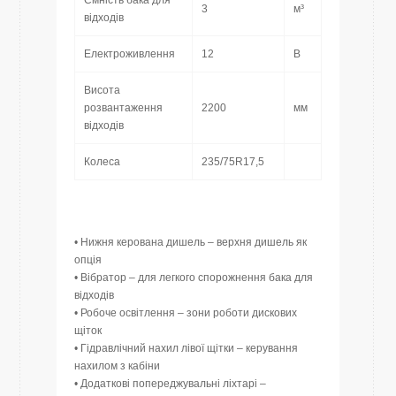
Ємність бака для
3
м³
відходів
Електроживлення
12
В
Висота
розвантаження
2200
мм
відходів
Колеса
235/75R17,5
• Нижня керована дишель – верхня дишель як
опція
• Вібратор – для легкого спорожнення бака для
відходів
• Робоче освітлення – зони роботи дискових
щіток
• Гідравлічний нахил лівої щітки – керування
нахилом з кабіни
• Додаткові попереджувальні ліхтарі –