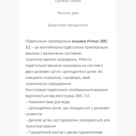
General Details
Технічні дані
Додаткове обладнання
Підмітально-прибиральна
машина Pronar ZMC
3.1
– це контейнерна підмітально-прибиральна
машина з механічною системою
транспортування забруднень. Робота
підмітальної машини заснована на системі з
двох дискових щіток і циліндричної щітки, які
очищають поверхню, і конвеєра, який
транспортує забруднення.
Конструкція підмітально-прибиральної машини
відрізняється від конструкції ZMC 3.0:
– Нахилені баки для води
– Циліндрична щітка, що складається з дискових
сегментів
– Дискові щітки, що гідравлічно забираються для
транспортування
– Гідравлічний контур з двома гідравлічними