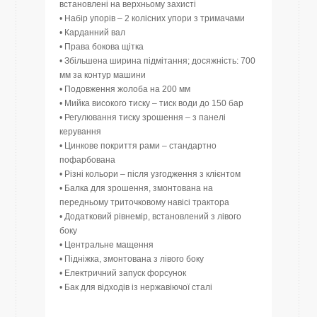
встановлені на верхньому захисті
• Набір упорів – 2 колісних упори з тримачами
• Карданний вал
• Права бокова щітка
• Збільшена ширина підмітання; досяжність: 700
мм за контур машини
• Подовження жолоба на 200 мм
• Мийка високого тиску – тиск води до 150 бар
• Регулювання тиску зрошення – з панелі
керування
• Цинкове покриття рами – стандартно
пофарбована
• Різні кольори – після узгодження з клієнтом
• Балка для зрошення, змонтована на
передньому триточковому навісі трактора
• Додатковий рівнемір, встановлений з лівого
боку
• Центральне мащення
• Підніжка, змонтована з лівого боку
• Електричний запуск форсунок
• Бак для відходів із нержавіючої сталі