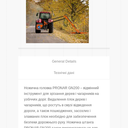
General Details
Технічні дані
Ножична головка PRONAR GN200 – відмінний
інструмент для зрізання дерев і чагарників на
узбіччях доріг. Видалення гілок дерев і
чагарників, що ростуть в смузі відведення
дороги, а також пошкоджених, засохлих і
зламаних гілок необхідно для забезпечення
безпеки дорожнього руху. Ножична штанга