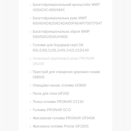
Багатофункціональний кронштейн WWT
420/424C/480/484C
Багатофункціональна рука WWT
600/604D/620/624D/600P/604P/700T/704T
Багатофункціональна зброя WWP
500/500U/500UH/600
Головки для бордюрів серії GK
80L/100L/120L/140L/142L/110/140
Ножичний прутковий різак PRONAR
GN200
Пристрій для очищення дорожніх знаків
GM500
Очищувач канав, головка GO800
Пила для гілок GP200
Точна головка PRONAR GT150
Головка PRONAR GCO
Фрезерная головка PRONAR GF040K
Фрезерна головка Pronar GF100S