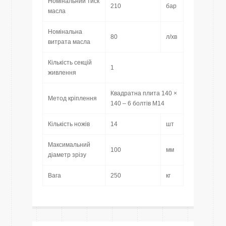
Номінальний тиск
210
бар
масла
Номінальна
80
л/хв
витрата масла
Кількість секцій
1
живлення
Квадратна плита 140 ×
Метод кріплення
140 – 6 болтів M14
Кількість ножів
14
шт
Максимальний
100
мм
діаметр зрізу
Вага
250
кг