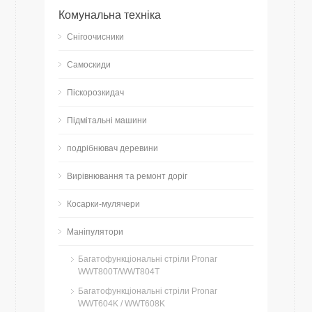
Комунальна техніка
Снігоочисники
Самоскиди
Піскорозкидач
Підмітальні машини
подрібнювач деревини
Вирівнювання та ремонт доріг
Косарки-мулячери
Маніпулятори
Багатофункціональні стріли Pronar
WWT800T/WWT804T
Багатофункціональні стріли Pronar
WWT604K / WWT608K