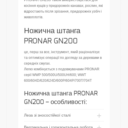
PRONAR GN200 також використовується для
косіння кущів у придорожніх канавах, рослин, які
відростають після зрізання, придорожніх узбіч і
живоплотів.
Ножична штанга
PRONAR GN200
це, перш за все, інструмент, який раціоналізує
та оптимізує операції по догляду за деревами в
середніх смугах.
Легко комбінується з подовжувачами PRONAR
серії WWP 500/500U/500UH/600; WWT
600/604D/620/624D/600P/604P/700T/704T
Ножична штанга PRONAR
GN200 – особливості:
Леза зі зносостійкої сталі
Вертикальна і горизонтальна робота