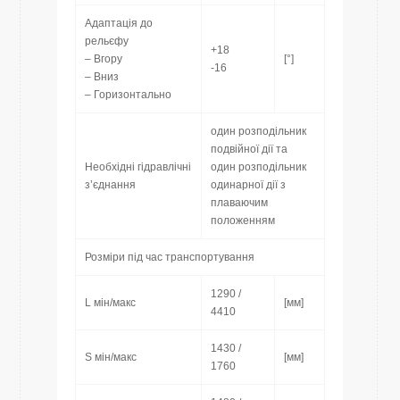
Адаптація до
рельєфу
+18
– Вгору
[°]
-16
– Вниз
– Горизонтально
один розподільник
подвійної дії та
Необхідні гідравлічні
один розподільник
з’єднання
одинарної дії з
плаваючим
положенням
Розміри під час транспортування
1290 /
L мін/макс
[мм]
4410
1430 /
S мін/макс
[мм]
1760