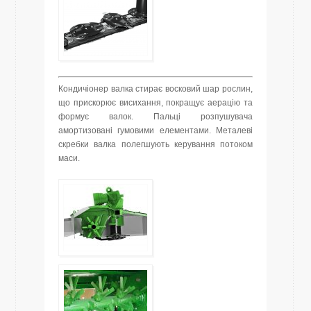
Кондичіонер валка стирає восковий шар рослин,
що прискорює висихання, покращує аерацію та
формує валок. Пальці розпушувача
амортизовані гумовими елементами. Металеві
скребки валка полегшують керування потоком
маси.