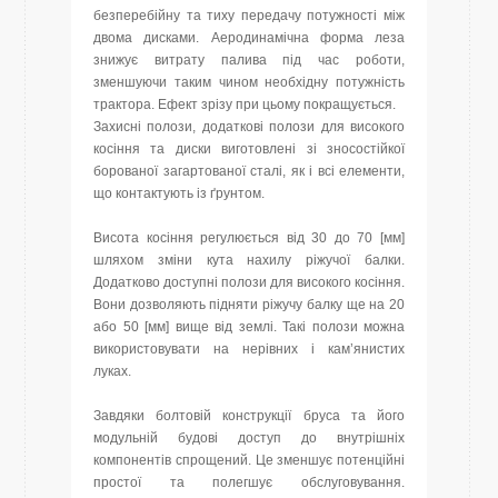
безперебійну та тиху передачу потужності між
двома дисками. Аеродинамічна форма леза
знижує витрату палива під час роботи,
зменшуючи таким чином необхідну потужність
трактора. Ефект зрізу при цьому покращується.
Захисні полози, додаткові полози для високого
косіння та диски виготовлені зі зносостійкої
борованої загартованої сталі, як і всі елементи,
що контактують із ґрунтом.
Висота косіння регулюється від 30 до 70 [мм]
шляхом зміни кута нахилу ріжучої балки.
Додатково доступні полози для високого косіння.
Вони дозволяють підняти ріжучу балку ще на 20
або 50 [мм] вище від землі. Такі полози можна
використовувати на нерівних і кам’янистих
луках.
Завдяки болтовій конструкції бруса та його
модульній будові доступ до внутрішніх
компонентів спрощений. Це зменшує потенційні
простої та полегшує обслуговування.