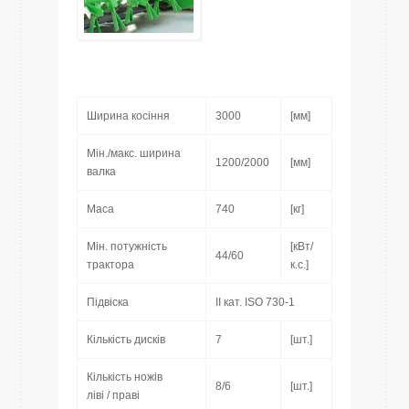
Ширина косіння
3000
[мм]
Мін./макс. ширина
1200/2000
[мм]
валка
Маса
740
[кг]
Мін. потужність
[кВт/
44/60
трактора
к.с.]
Підвіска
II кат. ISO 730-1
Кількість дисків
7
[шт.]
Кількість ножів
8/6
[шт.]
ліві / праві