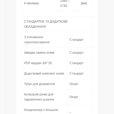
1480 /
H мін/макс
[мм]
3740
СТАНДАРТНЕ ТА ДОДАТКОВЕ
ОБЛАДНАННЯ
3 положення
Стандарт
транспортування
Швидка заміна ножів
Стандарт
PDF-кардан 3/8” Z6
Стандарт
Додатковий комплект ножів
Стандарт
Тубус для документів
Опція
Кольорові ручки для
Опція
гідравлічних шлангів
Кондичіонер з більшою
–