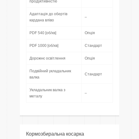
продуктивністю
Адаптація до обертів
–
кардана вліво
PDF 540 [об/хв]
Опція
PDF 1000 [об/хв]
Стандарт
Дорожнє освітлення
Опція
Подвійний укладальник
Стандарт
валка
Укладальник валка з
–
металу
Кормозбиральна косарка