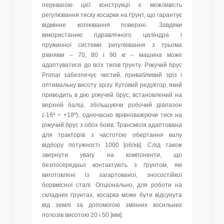
перевагою цієї конструкції є можливість
регулювання тиску косарки на ґрунт, що гарантує
відмінне копіювання поверхні. Завдяки
використанню гідравлічного циліндра і
пружинної системи регулювання з трьома
рівнями – 70, 80 і 90 кг – машина може
адаптуватися до всіх типів ґрунту. Ріжучий брус
Pronar забезпечує чистий, привабливий зріз і
оптимальну висоту зрізу. Кутовий редуктор, який
приводить в дію ріжучий брус, встановлений на
верхній балці, збільшуючи робочий діапазон
(-16º ÷ +18º), одночасно врівноважуючи тиск на
ріжучий брус з обох боків. Трансмісія адаптована
для тракторів з частотою обертання валу
відбору потужності 1000 [об/хв]. Слід також
звернути увагу на компоненти, що
безпосередньо контактують з ґрунтом, які
виготовлені із загартованої, зносостійкої
борвмісної сталі. Опціонально, для роботи на
складних ґрунтах, косарка може бути відсунута
від землі за допомогою змінних косильних
полозів висотою 20 і 50 [мм].