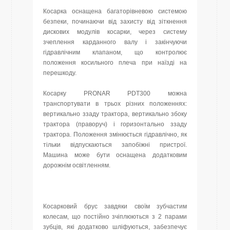
Косарка оснащена багаторівневою системою
безпеки, починаючи від захисту від зіткнення
дискових модулів косарки, через систему
зчеплення карданного валу і закінчуючи
гідравлічним клапаном, що контролює
положення косильного плеча при наїзді на
перешкоду.
Косарку PRONAR PDT300 можна
транспортувати в трьох різних положеннях:
вертикально ззаду трактора, вертикально збоку
трактора (праворуч) і горизонтально ззаду
трактора. Положення змінюється гідравлічно, як
тільки відпускаються запобіжні пристрої.
Машина може бути оснащена додатковим
дорожнім освітленням.
Косарковий брус завдяки своїм зубчастим
колесам, що постійно зчіплюються з 2 парами
зубців, які додатково шліфуються, забезпечує