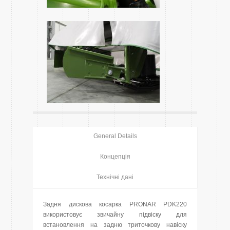
General Details
Концепція
Технічні дані
Задня дискова косарка PRONAR PDK220
використовує звичайну підвіску для
встановлення на задню триточкову навіску