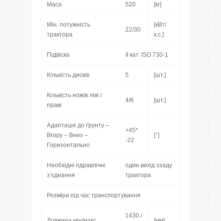
Маса
520
[кг]
Мін. потужність
[кВт/
22/30
трактора
к.с.]
Підвіска
II кат. ISO 730-1
Кількість дисків
5
[шт.]
Кількість ножів ліві /
4/6
[шт.]
праві
Адаптація до ґрунту –
+45*
Вгору – Вниз –
[°]
-22
Горизонтально
Необхідні гідравлічні
один вихід ззаду
з’єднання
трактора
Розміри під час транспортування
1430 /
Довжина мін/макс
[мм]