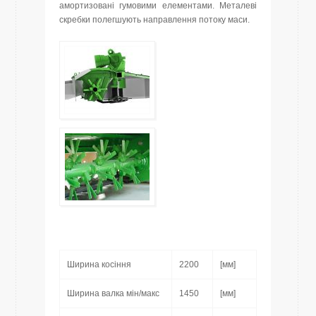
амортизовані гумовими елементами. Металеві
скребки полегшують направлення потоку маси.
Ширина косіння
2200
[мм]
Ширина валка мін/макс
1450
[мм]