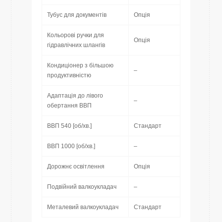
Тубус для документів
Опція
Кольорові ручки для
Опція
гідравлічних шлангів
Кондиціонер з більшою
–
продуктивністю
Адаптація до лівого
–
обертання ВВП
ВВП 540 [об/хв.]
Стандарт
ВВП 1000 [об/хв.]
–
Дорожнє освітлення
Опція
Подвійний валкоукладач
–
Металевий валкоукладач
Стандарт