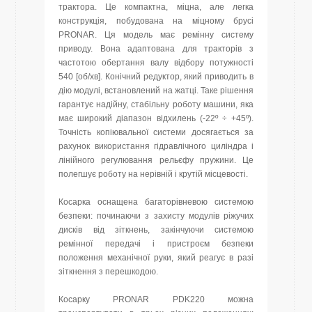
трактора. Це компактна, міцна, але легка
конструкція, побудована на міцному брусі
PRONAR. Ця модель має ремінну систему
приводу. Вона адаптована для тракторів з
частотою обертання валу відбору потужності
540 [об/хв]. Конічний редуктор, який приводить в
дію модулі, встановлений на жатці. Таке рішення
гарантує надійну, стабільну роботу машини, яка
має широкий діапазон відхилень (-22º ÷ +45º).
Точність копіювальної системи досягається за
рахунок використання гідравлічного циліндра і
лінійного регулювання рельєфу пружини. Це
полегшує роботу на нерівній і крутій місцевості.
Косарка оснащена багаторівневою системою
безпеки: починаючи з захисту модулів ріжучих
дисків від зіткнень, закінчуючи системою
ремінної передачі і пристроєм безпеки
положення механічної руки, який реагує в разі
зіткнення з перешкодою.
Косарку PRONAR PDK220 можна