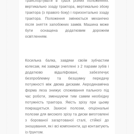
транспортувати в трьох різних положеннях:
вертикально ззаду трактора, вертикально збоку
трактора (з правого боку) і горизонтально ззаду
трактора. Положення змінюється механічно
після зняття запобіжних замків. Машина може
бути оснащена додатковим дорожнім
освітленням.
Косильна балка, завдяки своїм зубчастим
колесам, які завжди зчеплені з 2 парами зубів і
додатково відшліфовані, забезпечує
безпроблемну та безшумну передачу
потужності між двома дисками. Аеродинамічна
форма леза знижує споживання пального під
час роботи, зменшуючи тим самим необхідну
потужність трактора. Якість зрізу при цьому
покращується. Захисні полозки, опціональні
полозки для високого зрізу та диски виготовлені
з борованої загартованої сталі, стійкої до
зношування, як і всі компоненти, що контактують
із ґрунтом.