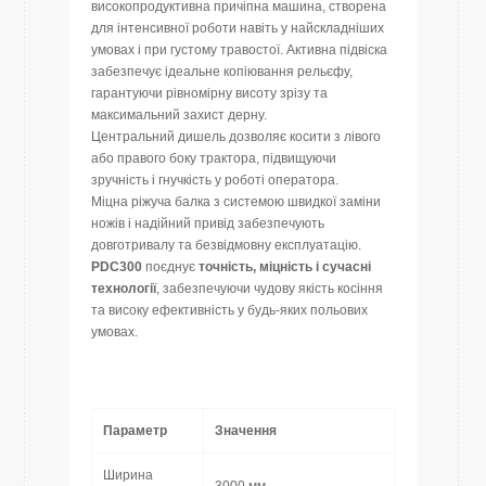
високопродуктивна причіпна машина, створена
для інтенсивної роботи навіть у найскладніших
умовах і при густому травостої. Активна підвіска
забезпечує ідеальне копіювання рельєфу,
гарантуючи рівномірну висоту зрізу та
максимальний захист дерну.
Центральний дишель дозволяє косити з лівого
або правого боку трактора, підвищуючи
зручність і гнучкість у роботі оператора.
Міцна ріжуча балка з системою швидкої заміни
ножів і надійний привід забезпечують
довготривалу та безвідмовну експлуатацію.
PDC300
поєднує
точність, міцність і сучасні
технології
, забезпечуючи чудову якість косіння
та високу ефективність у будь-яких польових
умовах.
Параметр
Значення
Ширина