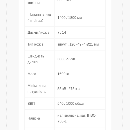
3000 мм
косіння
Ширина валка
1400 / 1800 мм
(min/max)
Дисків / ножів
7 / 14
Тип ножів
зігнуті, 120×49×4 Ø21 мм
Швидкість
3000 об/хв
дисків
Маса
1690 кг
Мінімальна
55 кВт / 75 к.с.
потужність
ВВП
540 / 1000 об/хв
напівнавісна, кат. II ISO
Навіска
730-1