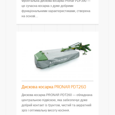
Фронтальна дискова косарка Pronar PDF390 —
це сучасна косарка з дуже добрими
функціональними характеристиками, створена
на основі…
Дискова косарка PRONAR PDT260
Дискова косарка PRONAR PDT260 — обладнана
центральною підвіскою, яка забезпечує дуже
добрий контакт із ґрунтом, чистий та акуратний
зріз і оптимальну висоту косіння.