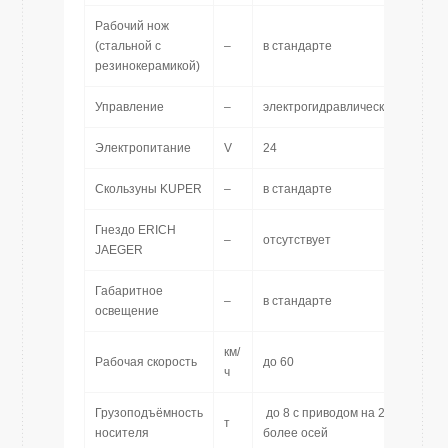
Рабочий нож
(стальной с
–
в стандарте
резинокерамикой)
Управление
–
электрогидравлическое
Электропитание
V
24
Скользуны KUPER
–
в стандарте
Гнездо ERICH
–
отсутствует
JAEGER
Габаритное
–
в стандарте
освещение
км/
Рабочая скорость
до 60
ч
Грузоподъёмность
до 8 с приводом на 2 и
т
носителя
более осей