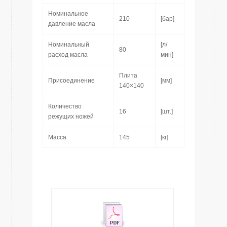
Номинальное
210
[бар]
давление масла
Номинальный
[л/
80
расход масла
мин]
Плита
Присоединение
[мм]
140×140
Количество
16
[шт.]
режущих ножей
Масса
145
[кг]