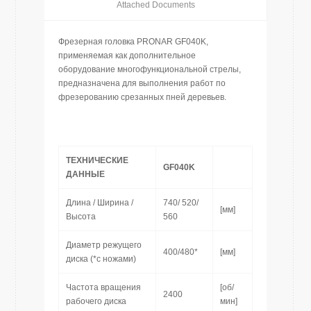
Attached Documents
Фрезерная головка PRONAR GF040K,
применяемая как дополнительное
оборудование многофункциональной стрелы,
предназначена для выполнения работ по
фрезерованию срезанных пней деревьев.
ТЕХНИЧЕСКИЕ
GF040K
ДАННЫЕ
Длина / Ширина /
740/ 520/
[мм]
Высота
560
Диаметр режущего
400/480*
[мм]
диска (*с ножами)
Частота вращения
[об/
2400
рабочего диска
мин]