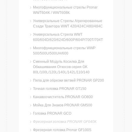
Многофункциональные стрелы Pronar
WWT604K / WWT608K
Универсальные Стрелы Агрегированные
Сзади Трактора WWT 420/424C/480/484C
Универсальныа Стрела WWT
600/604D/620/624D/600P/604P/700T/704T
Многофункциональные стрелы WWP
500/500U/500UH/600
Сменный Модуль Косилка Для
Обкашивания Откосов серия GK
80L/100L/120L/140L/142L/110/140
Пила для обрезки ветвей PRONAR GP200
Точная головка PRONAR GT150
Канавоочиститель PRONAR GO800
Мойка Для Знаков PRONAR GM500
Головка PRONAR GCO
Фрезерная головка PRONAR GF040K
Фрезерная головка Pronar GF100S