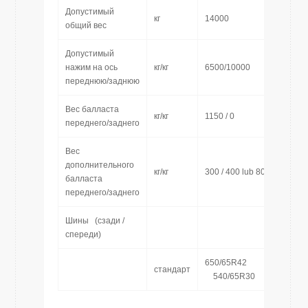
Допустимый
кг
14000
общий вес
Допустимый
нажим на ось
кг/кг
6500/10000
переднюю/заднюю
Вес балласта
кг/кг
1150 / 0
переднего/заднего
Вес
дополнительного
кг/кг
300 / 400 lub 800
балласта
переднего/заднего
Шины (сзади /
спереди)
650/6
cтандарт
540/65R30