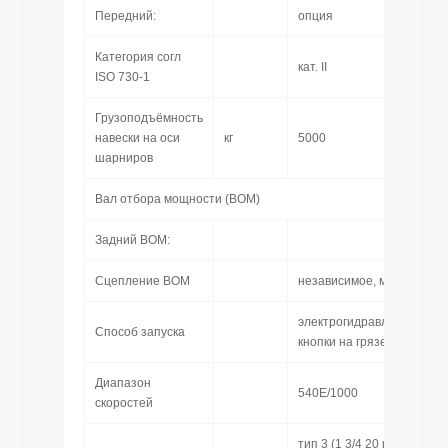
Передний:
опция
Категория согл
кат. II
ISO 730-1
Грузоподъёмность
навески на оси
кг
5000
шарниров
Вал отбора мощности (ВOM)
Задний ВOM:
Сцепление ВОМ
независимое, мокрое
электрогидравлическое 
Способ запуска
кнопки на грязевике
Диапазон
540E/1000
скоростей
тип 3 (1 3/4 20 шлиц) – с