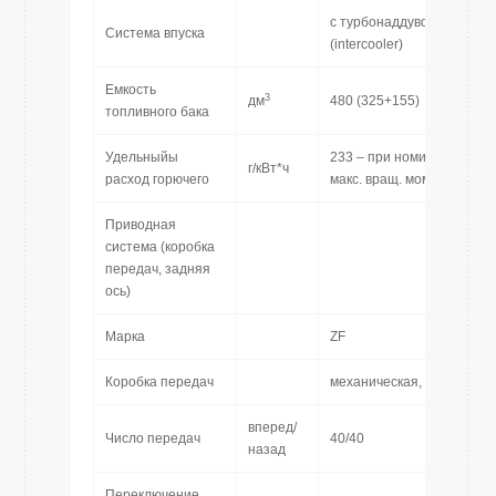
с турбонаддувом и охлаж
Система впуска
(intercooler)
Емкость
3
дм
480 (325+155)
топливного бака
Удельныйы
233 – при номинальной мо
г/кВт*ч
расход горючего
макс. вращ. момент
Приводная
система (коробка
передач, задняя
ось)
Марка
ZF
Коробка передач
механическая, синхронна
вперед/
Число передач
40/40
назад
Переключение