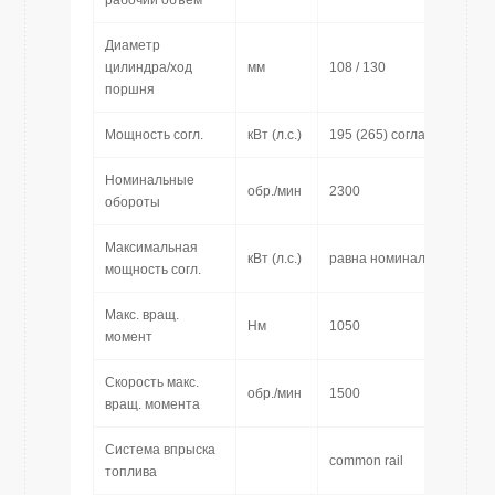
рабочий объем
Диаметр
цилиндра/ход
мм
108 / 130
поршня
Мощность согл.
кВт (л.с.)
195 (265) согласно 2000/
Номинальные
обр./мин
2300
обороты
Максимальная
кВт (л.с.)
равна номинальной мощн
мощность согл.
Макс. вращ.
Нм
1050
момент
Скорость макс.
обр./мин
1500
вращ. момента
Система впрыска
common rail
топлива