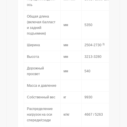
ось
Общая длина
(включая балласт
мм
5350
и задний
подъемник)
3)
Ширина
мм
2504-2730
Высота
мм
3213-3280
Дорожный
мм
540
просвет
Масса и давление
Собственный вес
кг
9930
Распределение
нагрузок на оси
кг/кг
4667 / 5263
спереди/сзади