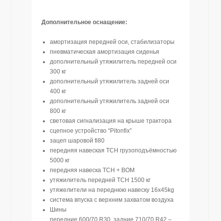
Дополнительное оснащение:
амортизация передней оси, стабилизаторы
пневматическая амортизация сиденья
дополнительный утяжилитель передней оси
300 кг
дополнительный утяжилитель задней оси
400 кг
дополнительный утяжилитель задней оси
800 кг
световая сигнализация на крыше трактора
сцепное устройство “Pitonfix”
зацеп шаровой fi80
передняя навеская ТСН грузоподъёмностью
5000 кг
передняя навеска ТСН + ВОМ
утяжилитель передней ТСН 1500 кг
утяжелители на переднюю навеску 16x45kg
система впуска с верхним захватом воздуха
Шины
передние 600/70 R30, задние 710/70 R42 –