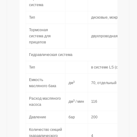
система
Тип
дисковые, мокрые
Тормозная
система для
двухпроводная + однопр
прицепов
Гидравлическая система
Тип
в системе LS (с регулято
Емкость
3
дм
70, отдельный резервуар
масляного бака
Расход масляного
3
дм
/ мин
116
насоса
Давление
бар
200
Количество секций
гидравлического
4