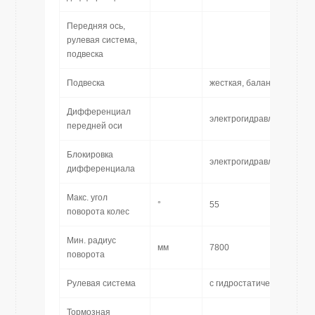
Передняя ось,
рулевая система,
подвеска
Подвеска
жесткая, балансирующая 
Дифференциал
электрогидравлическое
передней оси
Блокировка
электрогидравлическая
дифференциала
Макс. угол
°
55
поворота колес
Мин. радиус
мм
7800
поворота
Рулевая система
с гидростатической руле
Тормозная