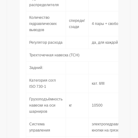
распределителя
Количество
спереди/
гидравлических
4 пары + свободный слив /
сзади
выводов
Регулятор расхода
да, для каждой секции
Трехточечная навеска (TСН)
Задний:
Категория согл
кат. II/III
ISO 730-1
Грузоподъёмность
навески на оси
кг
10500
шарниров
Система
электрогидравлическое 
управления
кнопки на грязевике