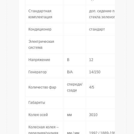
Стандартная
доп. сидение пассажира,
комплектация
стекла зеленого цвета
Кондиционер
стандарт
Электрическая
система
Напряжение
В
12
Генератор
В/А
14/150
спереди/
Количество фар
4/5
сзади
Габариты
Колея осей
мм
3010
Колесная колея –
передняя/задняя
мм / мм
1992 / 1889-1999