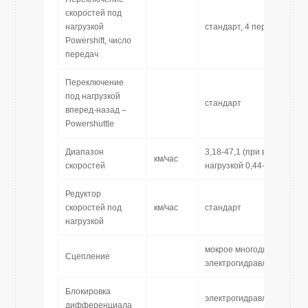
скоростей под
нагрузкой
стандарт, 4 передачи
Powershift, число
передач
Переключение
под нагрузкой
стандарт
вперед-назад –
Powershuttle
Диапазон
3,18-47,1 (при включеном 
км/час
1) 2)
скоростей
нагрузкой 0,44-2,9)
Редуктор
скоростей под
км/час
стандарт
нагрузкой
мокрое многодисковое,
Сцепление
электрогидравлическое
Блокировка
электрогидравлическая
дифференциала