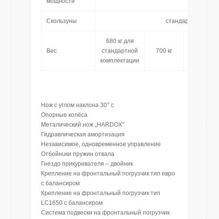
мощности
Скользуны
стандарт
680 кг для
Вес
стандартной
700 кг
730 кг
комплектации
Hож с углом наклона 30° с
Опорные колёса
Металический нож „HARDOX”
Гидравлическая амортизация
Независимое, одновременное управление
Отбойнuки пружин отвала
Гнездо прикуривателя – двойник
Крепление на фронтальный погрузчик тип евро
с балансиром
Крепление на фронтальный погрузчик тип
LC1650 с балансиром
Система подвески на фронтальный погрузчик