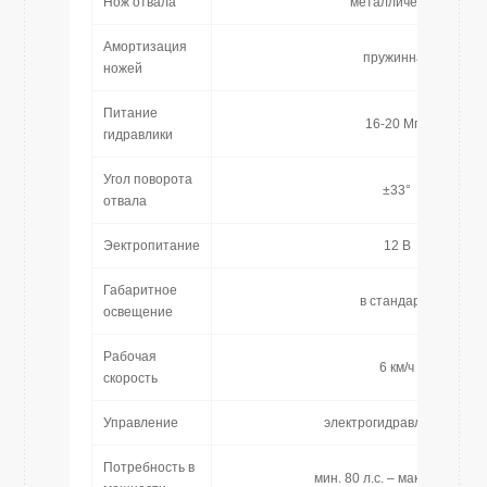
Нож отвала
металлический
Амортизация
пружинная
ножей
Питание
16-20 Мпа
гидравлики
Угол поворота
±33°
отвала
Эектропитание
12 В
Габаритное
в стандарте
освещение
Рабочая
6 км/ч
скорость
Управление
электрогидравлическое
Потребность в
мин. 80 л.с. – макс. 150 л.с.