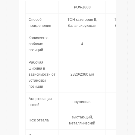
PUV-2600
PUV-28
Способ
ТСН категория II,
ТСН категори
прикрепения
балансирующая
балансиру
Количество
рабочих
4
4
позиций
Рабочая
ширина в
зависимости от
2320/2360 мм
2490/2550
установки
позиции
Амортизация
пружинная
пружинн
ножей
выстающий,
выстающ
Нож отвала
металлический
металличе