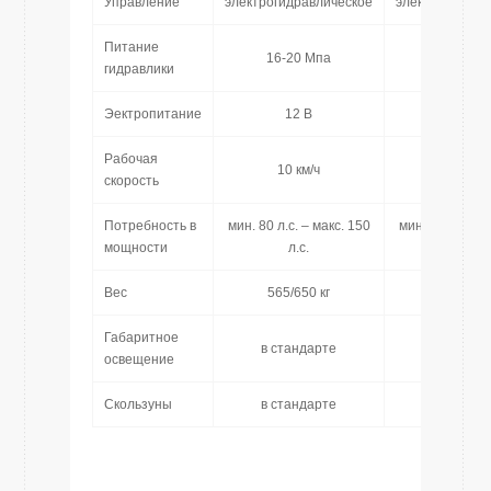
Управление
электрогидравлическое
электрогидрав
Питание
16-20 Мпа
16-20 М
гидравлики
Эектропитание
12 В
12 В
Рабочая
10 км/ч
10 км/ч
скорость
Потребность в
мин. 80 л.с. – макс. 150
мин. 80 л.с. – 
мощности
л.с.
л.с.
Вес
565/650 кг
595/680 
Габаритное
в стандарте
в станда
освещение
Скользуны
в стандарте
в станда