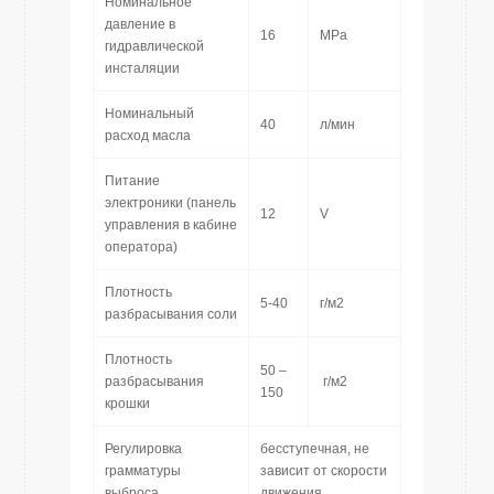
Номинальное
давление в
16
MPa
гидравлической
инсталяции
Номинальный
40
л/мин
расход масла
Питание
электроники (панель
12
V
управления в кабине
оператора)
Плотность
5-40
г/м2
разбрасывания соли
Плотность
50 –
разбрасывания
г/м2
150
крошки
Регулировка
бесступечная, не
грамматуры
зависит от скорости
выброса
движения