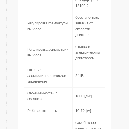
стандарту EN
12195-2
бесступечная,
Регулировка грамматуры
зависит от
выброса
скорости
движения
с панели,
Регулировка асимметрии
электрическим
выброса
двигателем
Питание
электрогидравлического
24 [В]
управления
Объём ёмкостей с
1800 [дм³]
солянкой
Рабочая скорость
10-70 [км]
самобежное
колесо привода