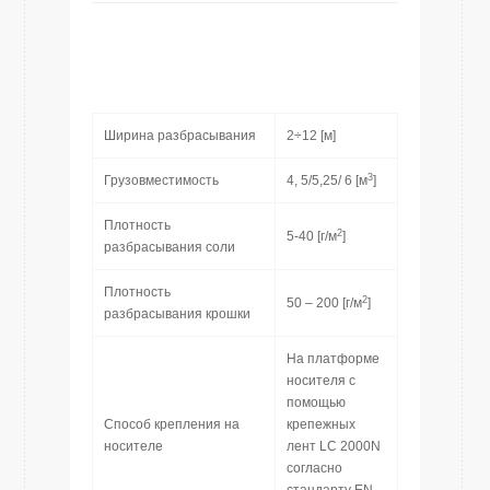
Ширина разбрасывания
2÷12 [м]
3
Грузовместимость
4, 5/5,25/ 6 [м
]
Плотность
2
5-40 [г/м
]
разбрасывания соли
Плотность
2
50 – 200 [г/м
]
разбрасывания крошки
На платформе
носителя с
помощью
Способ крепления на
крепежных
носителе
лент LC 2000N
согласно