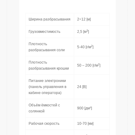
Ширина разбрасывания
2÷12 [м]
3
Грузовместимость
2,5 [м
]
Плотность
2
5-40 [г/м
]
разбрасывания соли
Плотность
2
50 – 200 [г/м
]
разбрасывания крошки
Питание электроники
(панель управления в
24 [В]
кабине оператора)
Объём ёмкостей с
900 [дм³]
солянкой
Рабочая скорость
10-70 [км]