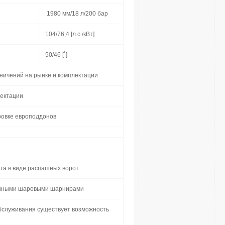
1980 мм/18 л/200 бар
104/76,4 [л.с./кВт]
50/46 [˚]
ничений на рынке и комплектации
лектации
ровке европоддонов
рта в виде распашных ворот
ванными шаровыми шарнирами
бслуживания существует возможность