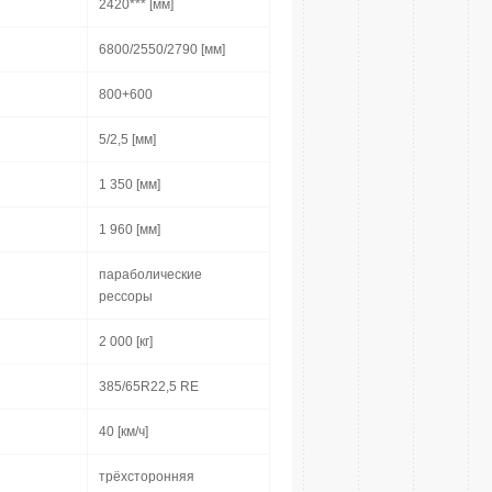
2420*** [мм]
6800/2550/2790 [мм]
800+600
5/2,5 [мм]
1 350 [мм]
1 960 [мм]
параболические
рессоры
2 000 [кг]
385/65R22,5 RE
40 [км/ч]
трёхсторонняя