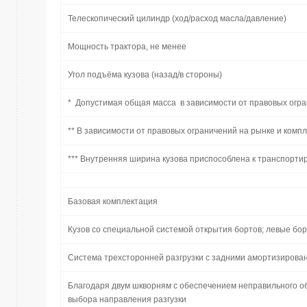
Телескопический цилиндр (ход/расход масла/давление)
Мощность трактора, не менее
Угол подъёма кузова (назад/в стороны)
* Допустимая общая масса в зависимости от правовых огра
** В зависимости от правовых ограничений на рынке и комп
*** Внутренняя ширина кузова приспособлена к транспорти
Базовая комплектация
Кузов со специальной системой открытия бортов; левые бо
Система трехсторонней разгрузки с задними амортизиро
Благодаря двум шкворням с обеспечением неправильного о
выбора направления разгузки