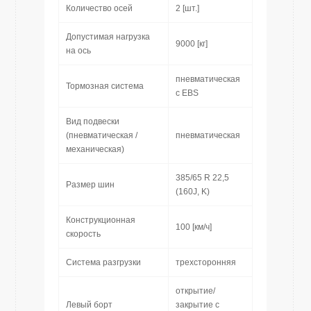
Количество осей
2 [шт.]
Допустимая нагрузка
9000 [кг]
на ось
пневматическая
Тормозная система
с EBS
Вид подвески
(пневматическая /
пневматическая
механическая)
385/65 R 22,5
Размер шин
(160J, K)
Конструкционная
100 [км/ч]
скорость
Система разгрузки
трехсторонняя
открытие/
Левый борт
закрытие с