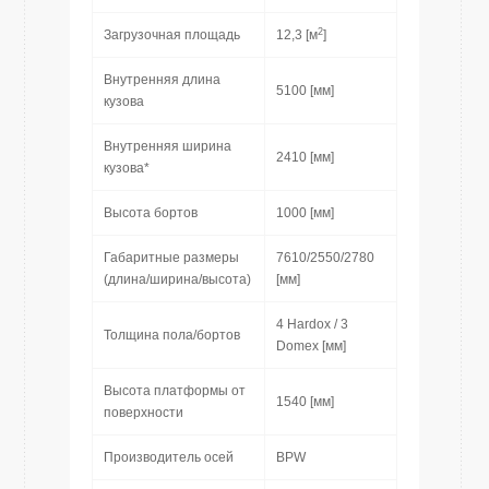
2
Загрузочная площадь
12,3 [м
]
Внутренняя длина
5100 [мм]
кузова
Внутренняя ширина
2410 [мм]
кузова*
Высота бортов
1000 [мм]
Габаритные размеры
7610/2550/2780
(длина/ширина/высота)
[мм]
4 Hardox / 3
Толщина пола/бортов
Domex [мм]
Высота платформы от
1540 [мм]
поверхности
Производитель осей
BPW