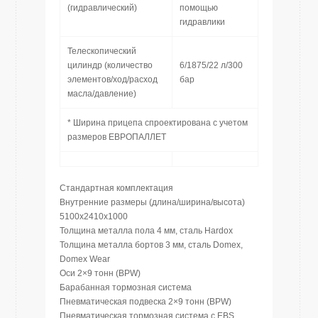
(гидравлический)
помощью
гидравлики
Телескопический
цилиндр (количество
6/1875/22 л/300
элементов/ход/расход
бар
масла/давление)
* Ширина прицепа спроектирована с учетом
размеров ЕВРОПАЛЛЕТ
Стандартная комплектация
Внутренние размеры (длина/ширина/высота)
5100x2410x1000
Толщина металла пола 4 мм, сталь Hardox
Толщина металла бортов 3 мм, сталь Domex,
Domex Wear
Оси 2×9 тонн (BPW)
Барабанная тормозная система
Пневматическая подвеска 2×9 тонн (BPW)
Пневматическая тормозная система с EBS