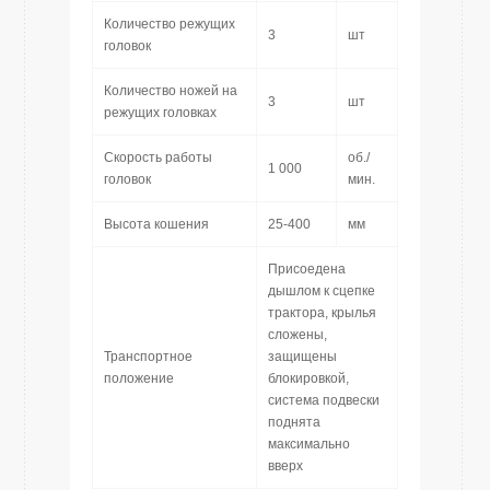
Количество режущих
3
шт
головок
Количество ножей на
3
шт
режущих головках
Скорость работы
об./
1 000
головок
мин.
Высота кошения
25-400
мм
Присоедена
дышлом к сцепке
трактора, крылья
сложены,
Транспортное
защищены
положение
блокировкой,
система подвески
поднята
максимально
вверх