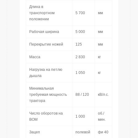
Длина в
транспортном
5 700
мм
положении
Рабочая ширина
5 000
мм
Перекрытие ножей
125
мм
Масса
2 830
кг
Нагрузка на петлю
1 050
кг
дышла
Минимальная
требуемая мощность
88 / 120
кВ/л.с.
трактора
Число оборотов на
об./
1 000
ВОМ
мин.
Зацеп
полевой
фи 40