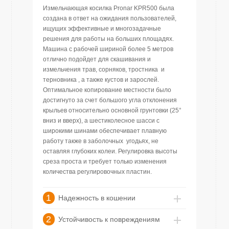
Измельчающая косилка Pronar KPR500 была
создана в ответ на ожидания пользователей,
ищущих эффективные и многозадачные
решения для работы на больших площадях.
Машина с рабочей шириной более 5 метров
отлично подойдет для скашивания и
измельчения трав, сорняков, тростника и
терновника , а также кустов и зарослей.
Оптимальное копирование местности было
достигнуто за счет большого угла отклонения
крыльев относительно основной грунтовки (25°
вниз и вверх), а шестиколесное шасси с
широкими шинами обеспечивает плавную
работу также в заболочных угодьях, не
оставляя глубоких колеи. Регулировка высоты
среза проста и требует только изменения
количества регулировочных пластин.
1
Надежность в кошении
2
Устойчивость к повреждениям