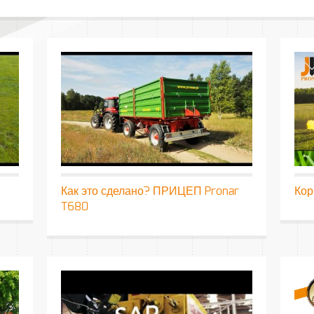
Как это сделано? ПРИЦЕП Pronar
Кор
T680