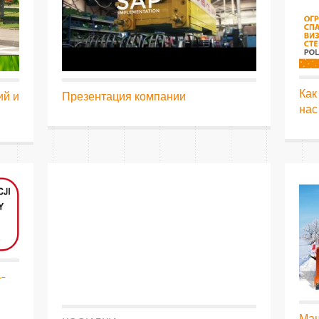
Как
ий и
Презентация компании
нас
-
Маш