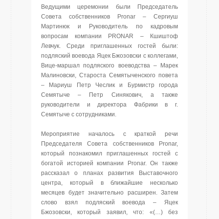
Ведущими церемонии были Председатель
Совета собственников Pronar – Сергиуш
Мартинюк и Руководитель по кадровым
вопросам компании PRONAR – Кшиштоф
Левчук. Среди приглашенных гостей были:
подляский воевода Яцек Бжозовски с коллегами,
Вице-маршал подляского воеводства – Марек
Малиновски, Староста Семятыченского повета
– Мариуш Петр Чеслик и Бурмистр города
Семятыче – Петр Синякович, а также
руководители и директора Фабрики в г.
Семятыче с сотрудниками.
Мероприятие началось с краткой речи
Председателя Совета собственников Pronar,
который познакомил приглашенных гостей с
богатой историей компании Pronar. Он также
рассказал о планах развития Выставочного
центра, который в ближайшие несколько
месяцев будет значительно расширен. Затем
слово взял подляский воевода – Яцек
Бжозовски, который заявил, что: «(…) без