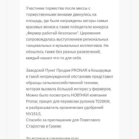
Участники торжества после мессы с
торжественными венками двинулись на
площадь, где были награждены авторы самых
красивых венков а также победители конкурса
„Фермер работай безопасно”. Церемония
сопровождалась выступлением региональных
танцевальных и музыкальных коллективов. Не
обошлось также без разных развлечений,
каждый нашел что-то для себя.
Заводской Пункт Продаж PRONAR в Кошарувце
в такой непринужденной обстановке представил
образцы сельскохозяйственной техники,
которая вызвала большой интерес у фермеров.
Можно было посмотреть НОВТНКИ компании
Pronar, прицеп для перевозки рулонов T028KM,
и разбрасыватель органических удобрений
NV161/1.
Спасибо за приглашение для Повятового
Староства в Граеве.
До встречи в следующем году.