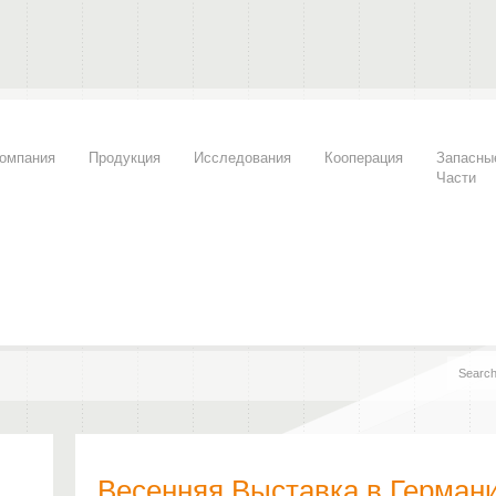
омпания
Продукция
Исследования
Кооперация
Запасны
Части
Весенняя Выставка в Герман