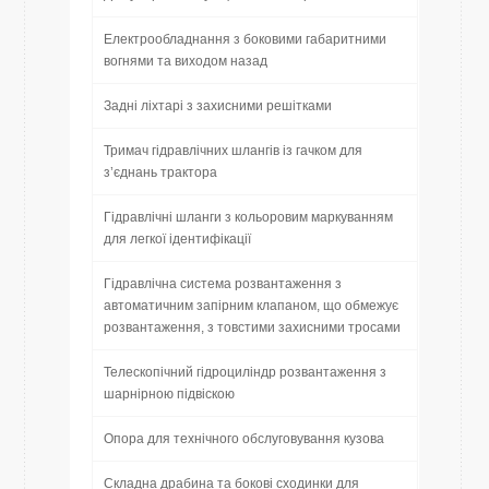
Електрообладнання з боковими габаритними
вогнями та виходом назад
Задні ліхтарі з захисними решітками
Тримач гідравлічних шлангів із гачком для
з’єднань трактора
Гідравлічні шланги з кольоровим маркуванням
для легкої ідентифікації
Гідравлічна система розвантаження з
автоматичним запірним клапаном, що обмежує
розвантаження, з товстими захисними тросами
Телескопічний гідроциліндр розвантаження з
шарнірною підвіскою
Опора для технічного обслуговування кузова
Складна драбина та бокові сходинки для