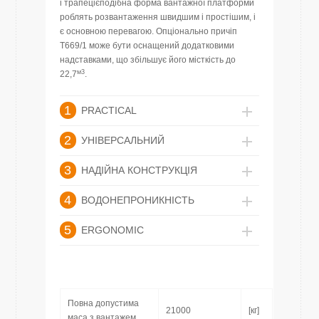
і трапецієподібна форма вантажної платформи
роблять розвантаження швидшим і простішим, і
є основною перевагою. Опціонально причіп
T669/1 може бути оснащений додатковими
надставками, що збільшує його місткість до
м3
22,7
.
1
PRACTICAL
2
УНІВЕРСАЛЬНИЙ
3
НАДІЙНА КОНСТРУКЦІЯ
4
ВОДОНЕПРОНИКНІСТЬ
5
ERGONOMIC
Повна допустима
21000
[кг]
маса з вантажем