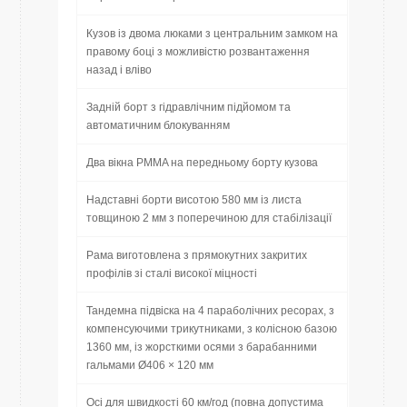
Кузов із двома люками з центральним замком на
правому боці з можливістю розвантаження
назад і вліво
Задній борт з гідравлічним підйомом та
автоматичним блокуванням
Два вікна PMMA на передньому борту кузова
Надставні борти висотою 580 мм із листа
товщиною 2 мм з поперечиною для стабілізації
Рама виготовлена з прямокутних закритих
профілів зі сталі високої міцності
Тандемна підвіска на 4 параболічних ресорах, з
компенсуючими трикутниками, з колісною базою
1360 мм, із жорсткими осями з барабанними
гальмами Ø406 × 120 мм
Осі для швидкості 60 км/год (повна допустима