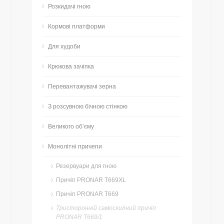
Розкидачі гною
Кормові платформи
Для худоби
Крюкова зачіпка
Перевантажувачі зерна
З розсувною бічною стінкою
Великого об’єму
Монолітні причепи
Резервуари для гною
Причіп PRONAR T669XL
Причіп PRONAR T669
Тристоронній самоскидний причіп
PRONAR T669/1