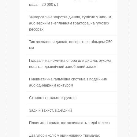
маса = 20 000 кг)
Універсальне жорстке дишло, сумісне з нижнім
або верхнім зчепленням трактора, на гумових
ресорах
Тип зчеплення дишла: поворотне з кільцем Ø50
мм
Гідравлічна ножична опора для дишла, рухома
нога та гідравлічний запобіжний замок
Пневматична гальмівна система з подвійним
або одинарним контуром
Стоянкове гальмо з ручкою
Задній захист, відкидний
Пластикові крила, що захищають задні колеса
Два упори коліс у оцинкованих тримачах