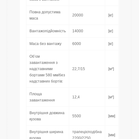
Повна допустима
20000
[кг]
маса
Вантажопідйомність
14000
[кг]
Маса без вантажу
6000
[кг]
Об’єм
завантаження з
надставними
22,7/15
[м³]
бортами 580 мм/без
надставних бортів:
Площа
12,4
[м²]
завантаження
Внутрішня довжина
5500
[мм]
кузова
Внутрішня ширина
трапецієподібна
[мм]
кузова
2200/2250