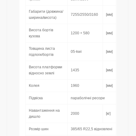
Габарити (довжина/
7255/2550/3160
[мм]
ширина/висота)
Висота бортів
1200 + 580
[мм]
кузова
Товщина листа
05-kwi
[мм]
підлоги/бортів
Висота платформи
1435
[мм]
відносно землі
Колея
1960
[мм]
Підвіска
параболічні ресори
Навантаження на
2000
[кг]
дишло
Розмір шин
385/65 R22,5 відновлені