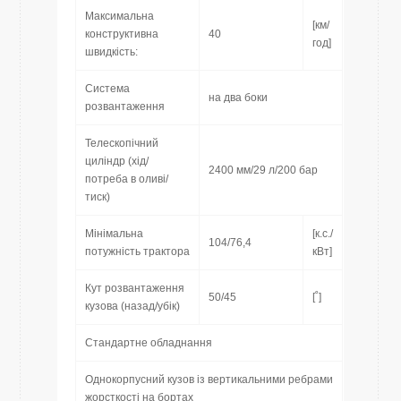
Максимальна
[км/
конструктивна
40
год]
швидкість:
Система
на два боки
розвантаження
Телескопічний
циліндр (хід/
2400 мм/29 л/200 бар
потреба в оливі/
тиск)
Мінімальна
[к.с./
104/76,4
потужність трактора
кВт]
Кут розвантаження
50/45
[˚]
кузова (назад/убік)
Стандартне обладнання
Однокорпусний кузов із вертикальними ребрами
жорсткості на бортах