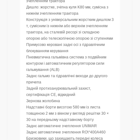
зчепленням трактора
Дишло: жорстке, зчіпна куля K80 мм, сумісна з
нижнім зчепленням трактора
Конструкція з універсальним жорстким дишлом 3
т, сумісним із нижнім або верхнім зчепленням
трактора, на сталевій ресорі зі складною
опорою або телескопічною опорою зі ступенями
Примусово керовані задні осі з гідравлічним
блокуванням керування
Пневматична гальмівна система з подвійним
контуром і автоматичним регулятором сили
гальмування (ALB)
Заднє гальмо та гідравлічні виходи до другого
причепа
Задній протизанурювальний захист,
сертифікація CE, відкидний
Зернова жолобина
Надставні борти висотою 580 мм із листа
товщиною 2 мм з вікном у вигляді решітки 30 ×
30 на передньому надставному борту
Заднє автоматичне зчеплення UNIMAR
Заднє автоматичне зчеплення RO\*400A460
Бризковики, що захищають передні колеса