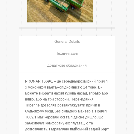
General Details
Технічні дані
Додаткове обладнання
PRONAR T669/1 – це середньорозмірний причіп
з монококом вантажопідйомністю 14 тонн. Ви
можете вибрати нахил кузова назад, вправо або
вліво, або на три сторони. Перекидання
Tribenne дозволяє розвантажувати причіп в
будь-якому місці, без складних маневрів. Причіп
T669/1 має керовані осі та підвісне дишло, що
забезпечує комфортну експлуатацію та
довговічність. Гідравлічно підйомний задній борт