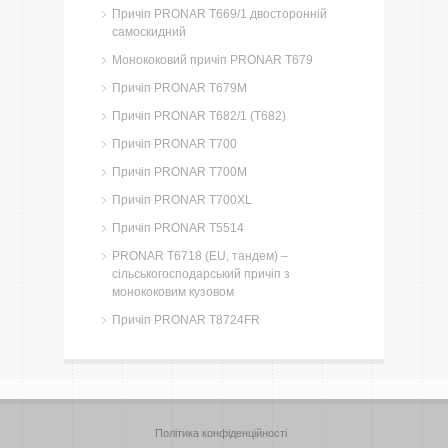
Причіп PRONAR T669/1 двосторонній
самоскидний
Монококовий причіп PRONAR T679
Причіп PRONAR T679M
Причіп PRONAR T682/1 (T682)
Причіп PRONAR T700
Причіп PRONAR T700M
Причіп PRONAR T700XL
Причіп PRONAR T5514
PRONAR T6718 (EU, тандем) –
сільськогосподарський причіп з
монококовим кузовом
Причіп PRONAR T8724FR
Політика конфіденційності