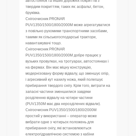
автостоянок та інших дорожніх покриттів з
твердим покриттям, таких як: асфальт, бетон,
бруківка.
Снігоочисник PRONAR
PUV1350/1500/1800/2000M може агрегатуватися
з повільно рухомими транспортними засобами,
такими як сільськогосподарські трактори,
навантажувачі тощо.
Снігоочисник PRONAR
PUV1350/1500/1800/2000M добре працює у
вузьких провулках, на тротуарах, автостоянках і
на фермах. Він має міцну конструкцію,
модернізовану форму відвалу, що зменшує опір,
і агресивний кут нахилу ножа, який полегшує
прибирання твердого снігу. Крім того, витрати на
запасні частини зменшилися завдяки
розділенню відвалу на чотири частини
(PUV1350M має два нерозділених відвали).
Снігоочисник PUV1350/1500/1800/2000M
простий у використанні – оператор може
вибрати одне з чотирьох положень для
прибирання снігу, які встановлюються
електрогідравлічною системою з кабіни