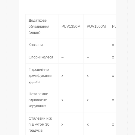
Додаткове
обладнання
PUV1350M
PUV1500M
PUV1800M
(опція):
Ковзани
–
–
x
Опорні колеса
–
–
x
Гідравлічне
демпфування
x
x
x
ударів
Незалежне –
одночасне
x
x
x
керування
Сталевий ніж
під кутом 30
x
x
x
градусів