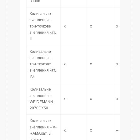
вогнів
Коливальне
зчеплення –
три-точкове
x
x
x
зчеплення кат.
II
Коливальне
зчеплення –
три-точкове
x
x
x
зчеплення кат.
I/0
Коливальне
зчеплення –
x
x
x
WEIDEMANN
2070CX50
Коливальне
зчеплення – A-
x
x
–
RAMA кат. I/I
вузьке