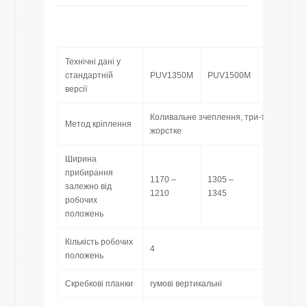
Технічні дані у
стандартній
PUV1350M
PUV1500M
PUV1800
версії
Коливальне зчеплення, три-точкове зчеп
Метод кріплення
жорстке
Ширина
прибирання
1170 –
1305 –
1560 –
залежно від
1210
1345
1600
робочих
положень
Кількість робочих
4
положень
Скребкові планки
гумові вертикальні