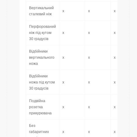
Вертикальний
x
x
x
сталевий ніж
Перфорований
ніж під кутом
x
x
x
30 градусів
Відбійники
вертикального
x
x
x
ножа
Відбійники
ножа під кутом
x
x
x
30 градусів
Подвійна
розетка
x
x
x
прикурювача
Без
габаритних
x
x
x