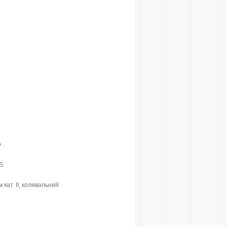
o
S
кат. II, коливальний