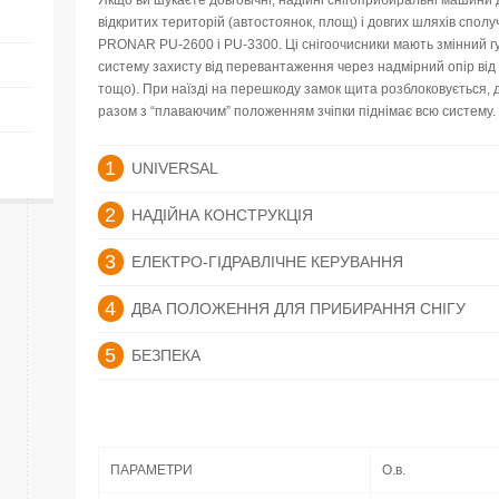
Якщо ви шукаєте довговічні, надійні снігоприбиральні машин
відкритих територій (автостоянок, площ) і довгих шляхів спо
PRONAR PU-2600 і PU-3300. Ці снігоочисники мають змінний гу
систему захисту від перевантаження через надмірний опір від 
тощо). При наїзді на перешкоду замок щита розблоковується,
разом з “плаваючим” положенням зчіпки піднімає всю систему.
1
UNIVERSAL
2
НАДІЙНА КОНСТРУКЦІЯ
3
ЕЛЕКТРО-ГІДРАВЛІЧНЕ КЕРУВАННЯ
4
ДВА ПОЛОЖЕННЯ ДЛЯ ПРИБИРАННЯ СНІГУ
5
БЕЗПЕКА
ПАРАМЕТРИ
О.в.