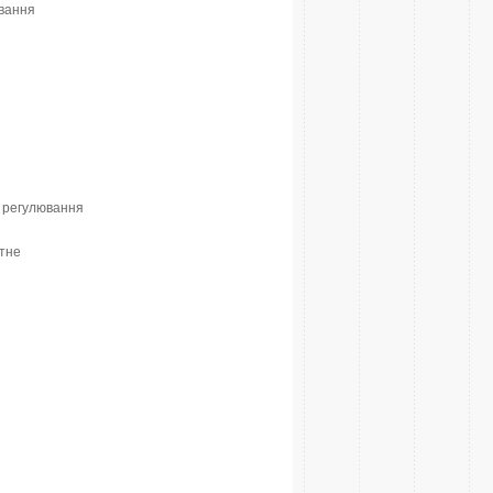
ювання
з регулювання
ртне