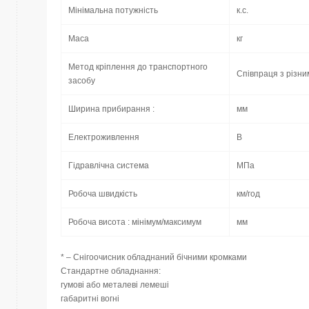
Мінімальна потужність
к.с.
Маса
кг
Метод кріплення до транспортного
Співпраця з різни
засобу
Ширина прибирання :
мм
Електроживлення
В
Гідравлічна система
МПа
Робоча швидкість
км/год
Робоча висота : мінімум/максимум
мм
* – Снігоочисник обладнаний бічними кромками
Стандартне обладнання:
гумові або металеві лемеші
габаритні вогні