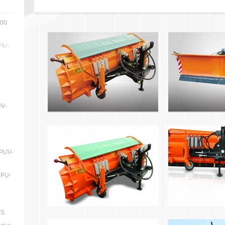
700
PU-
V-
PUV-
 PU-
-S