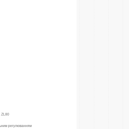
, ZL80
льним регулюванням