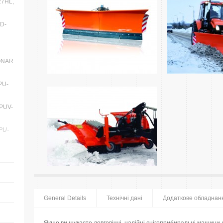
27HL,
D-
RONAR
PU-
PUV-
PU-
General Details
Технічні дані
Додаткове обладнан