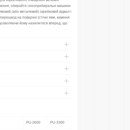
и для ефективного очищення великих
лучення, обирайте снігоприбиральні машини
мовий (або металевий) скребковий відвал і
перешкод на поверхні (стічні ями, каміння
 дозволяючи йому нахилитися вперед, що
PU-2600
PU-3300