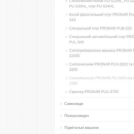
Снігоочисник Pronar PU-S25HL, PU-S
PU-S30HL, плуг PU-S34HL
Косий фронтальний плуг PRONAR PU
S43
Спеціальний плуг PRONAR PUB-S33
Спеціальний автомобільний плуг P
PUL-S45
Снігоприбиральна машина PRONAR 
2200E
Снігоочисники PRONAR PUV-2600 та 
2800
Снігоочисники PRONAR PU-2600 та 
3300
Скрепер PRONAR PUU-3700
Самоскиди
Піскорозкидач
Підмітальні машини