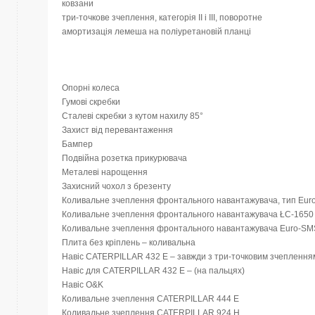
ковзани
три-точкове зчеплення, категорія II і III, поворотне
амортизація лемеша на поліуретановій планці
Опорні колеса
Гумові скребки
Сталеві скребки з кутом нахилу 85°
Захист від перевантаження
Бампер
Подвійна розетка прикурювача
Металеві нарощення
Захисний чохол з брезенту
Коливальне зчеплення фронтального навантажувача, тип Eur
Коливальне зчеплення фронтального навантажувача ŁC-1650
Коливальне зчеплення фронтального навантажувача Euro-SM
Плита без кріплень – коливальна
Навіс CATERPILLAR 432 E – завжди з три-точковим зчепленням 
Навіс для CATERPILLAR 432 E – (на пальцях)
Навіс O&K
Коливальне зчеплення CATERPILLAR 444 E
Коливальне зчеплення CATERPILLAR 924 H