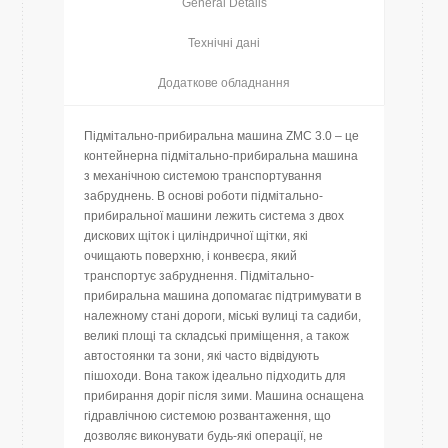
General Details
Технічні дані
Додаткове обладнання
Підмітально-прибиральна машина ZMC 3.0 – це
контейнерна підмітально-прибиральна машина
з механічною системою транспортування
забруднень. В основі роботи підмітально-
прибиральної машини лежить система з двох
дискових щіток і циліндричної щітки, які
очищають поверхню, і конвеєра, який
транспортує забруднення. Підмітально-
прибиральна машина допомагає підтримувати в
належному стані дороги, міські вулиці та садиби,
великі площі та складські приміщення, а також
автостоянки та зони, які часто відвідують
пішоходи. Вона також ідеально підходить для
прибирання доріг після зими. Машина оснащена
гідравлічною системою розвантаження, що
дозволяє виконувати будь-які операції, не