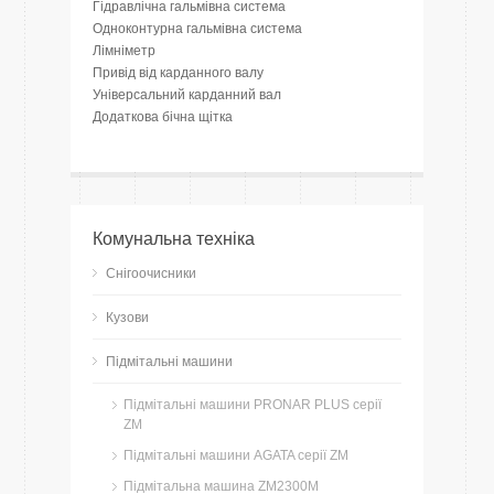
Гідравлічна гальмівна система
Одноконтурна гальмівна система
Лімніметр
Привід від карданного валу
Універсальний карданний вал
Додаткова бічна щітка
Комунальна техніка
Снігоочисники
Кузови
Підмітальні машини
Підмітальні машини PRONAR PLUS серії
ZM
Підмітальні машини AGATA серії ZM
Підмітальна машина ZM2300M