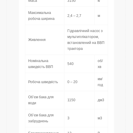
Маса
3150
кг
Максимальна
2,4 – 2,7
м
робоча ширина
Гідравлічний насос з
мультиплікатором,
Живлення
встановлений на ВВП
трактора
Номінальна
об/
540
швидкість ВВП
хв
км/
Робоча швидкість
0 – 20
год
Об’єм бака для
1150
дм3
води
Об’єм бака для
3
м3
забруднень