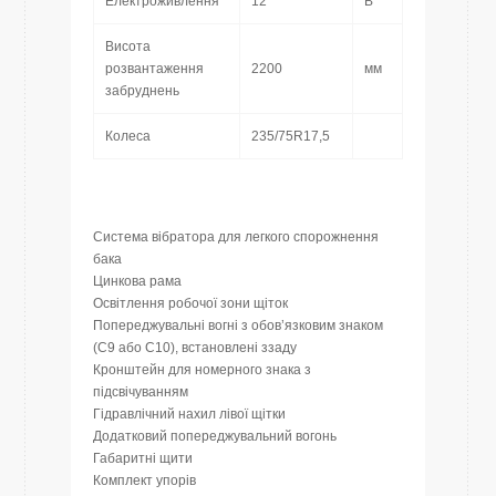
Електроживлення
12
В
Висота
розвантаження
2200
мм
забруднень
Колеса
235/75R17,5
Система вібратора для легкого спорожнення
бака
Цинкова рама
Освітлення робочої зони щіток
Попереджувальні вогні з обов’язковим знаком
(C9 або C10), встановлені ззаду
Кронштейн для номерного знака з
підсвічуванням
Гідравлічний нахил лівої щітки
Додатковий попереджувальний вогонь
Габаритні щити
Комплект упорів