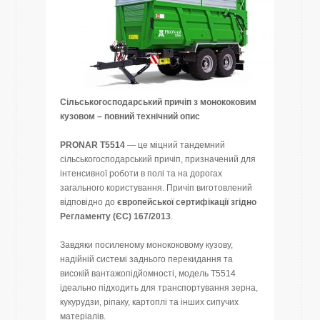
Сільськогосподарський причіп з монококовим
кузовом – повний технічний опис
PRONAR T5514
— це міцний тандемний
сільськогосподарський причіп, призначений для
інтенсивної роботи в полі та на дорогах
загального користування. Причіп виготовлений
відповідно до
європейської сертифікації згідно
Регламенту (ЄС) 167/2013
.
Завдяки посиленому монококовому кузову,
надійній системі заднього перекидання та
високій вантажопідйомності, модель T5514
ідеально підходить для транспортування зерна,
кукурудзи, ріпаку, картоплі та інших сипучих
матеріалів.