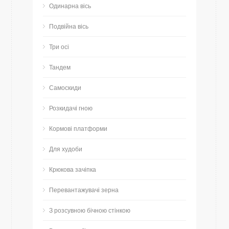
Одинарна вісь
Подвійна вісь
Три осі
Тандем
Самоскиди
Розкидачі гною
Кормові платформи
Для худоби
Крюкова зачіпка
Перевантажувачі зерна
З розсувною бічною стінкою