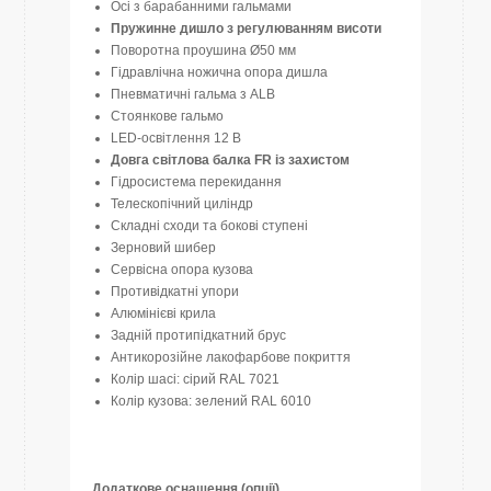
Осі з барабанними гальмами
Пружинне дишло з регулюванням висоти
Поворотна проушина Ø50 мм
Гідравлічна ножична опора дишла
Пневматичні гальма з ALB
Стоянкове гальмо
LED-освітлення 12 В
Довга світлова балка FR із захистом
Гідросистема перекидання
Телескопічний циліндр
Складні сходи та бокові ступені
Зерновий шибер
Сервісна опора кузова
Противідкатні упори
Алюмінієві крила
Задній протипідкатний брус
Антикорозійне лакофарбове покриття
Колір шасі: сірий RAL 7021
Колір кузова: зелений RAL 6010
Додаткове оснащення (опції)