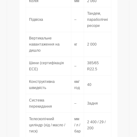
Колія
мм
2 060
Тандем,
Підвіска
–
параболічні
ресори
Вертикальне
навантаження на
кг
2 000
дишло
Шини (сертифікація
385/65
–
ECE)
R22.5
Конструктивна
км/
40
швидкість
год
Система
–
Задня
перекидання
Телескопічний
мм
2 400 / 29 /
циліндр (хід / масло /
/ л /
200
тиск)
бар