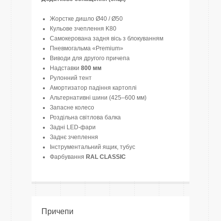
Жорстке дишло Ø40 / Ø50
Кульове зчеплення K80
Самокерована задня вісь з блокуванням
Пневмогальма «Premium»
Виводи для другого причепа
Надставки
800 мм
Рулонний тент
Амортизатор падіння картоплі
Альтернативні шини (425–600 мм)
Запасне колесо
Роздільна світлова балка
Задні LED-фари
Заднє зчеплення
Інструментальний ящик, тубус
Фарбування
RAL CLASSIC
Причепи