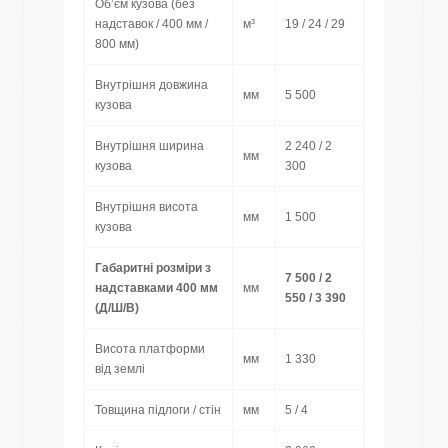
Об’єм кузова (без
надставок / 400 мм /
м³
19 / 24 / 29
800 мм)
Внутрішня довжина
мм
5 500
кузова
Внутрішня ширина
2 240 / 2
мм
кузова
300
Внутрішня висота
мм
1 500
кузова
Габаритні розміри з
7 500 / 2
надставками 400 мм
мм
550 / 3 390
(Д/Ш/В)
Висота платформи
мм
1 330
від землі
Товщина підлоги / стін
мм
5 / 4