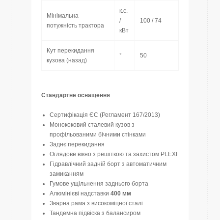
к.с.
Мінімальна
/
100 / 74
потужність трактора
кВт
Кут перекидання
°
50
кузова (назад)
Стандартне оснащення
Сертифікація ЄС (Регламент 167/2013)
Монококовий сталевий кузов з
профільованими бічними стінками
Заднє перекидання
Оглядове вікно з решіткою та захистом PLEXI
Гідравлічний задній борт з автоматичним
замиканням
Гумове ущільнення заднього борта
Алюмінієві надставки
400 мм
Зварна рама з високоміцної сталі
Тандемна підвіска з балансиром