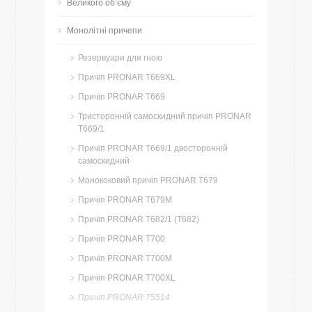
Великого об’єму
Монолітні причепи
Резервуари для гною
Причіп PRONAR T669XL
Причіп PRONAR T669
Тристоронній самоскидний причіп PRONAR
T669/1
Причіп PRONAR T669/1 двосторонній
самоскидний
Монококовий причіп PRONAR T679
Причіп PRONAR T679M
Причіп PRONAR T682/1 (T682)
Причіп PRONAR T700
Причіп PRONAR T700M
Причіп PRONAR T700XL
Причіп PRONAR T5514