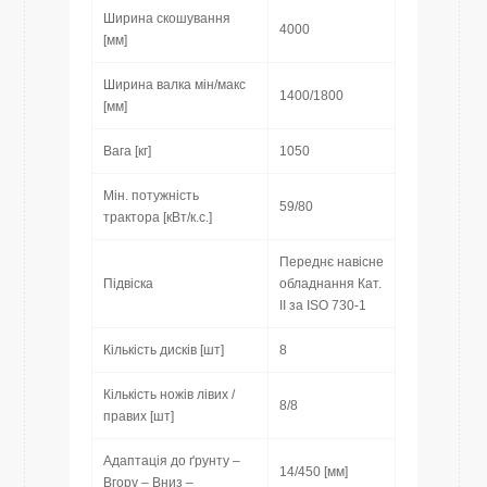
Ширина скошування
4000
[мм]
Ширина валка мін/макс
1400/1800
[мм]
Вага [кг]
1050
Мін. потужність
59/80
трактора [кВт/к.с.]
Переднє навісне
Підвіска
обладнання Кат.
II за ISO 730-1
Кількість дисків [шт]
8
Кількість ножів лівих /
8/8
правих [шт]
Адаптація до ґрунту –
14/450 [мм]
Вгору – Вниз –