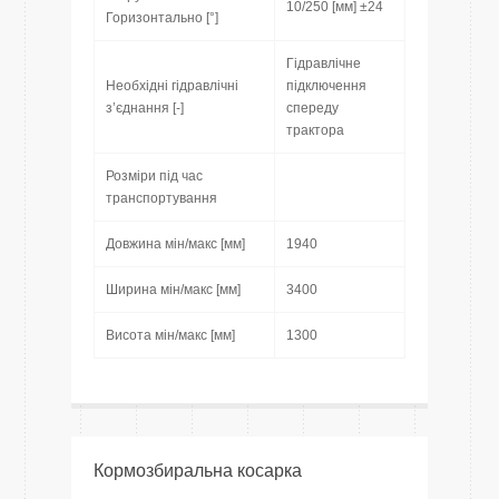
10/250 [мм] ±24
Горизонтально [°]
Гідравлічне
Необхідні гідравлічні
підключення
з’єднання [-]
спереду
трактора
Розміри під час
транспортування
Довжина мін/макс [мм]
1940
Ширина мін/макс [мм]
3400
Висота мін/макс [мм]
1300
Кормозбиральна косарка