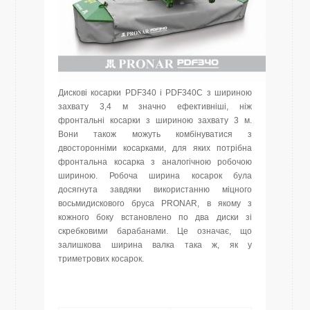
Дискові косарки PDF340 і PDF340C з шириною
захвату 3,4 м значно ефективніші, ніж
фронтальні косарки з шириною захвату 3 м.
Вони також можуть комбінуватися з
двосторонніми косарками, для яких потрібна
фронтальна косарка з аналогічною робочою
шириною. Робоча ширина косарок була
досягнута завдяки використанню міцного
восьмидискового бруса PRONAR, в якому з
кожного боку встановлено по два диски зі
скребковими барабанами. Це означає, що
залишкова ширина валка така ж, як у
триметрових косарок.