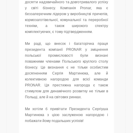
досягти надзвичайного та довготривалого успіху
у світі бізнесу. Компанія Pronar, яка є
беззаперечним лідером у виробництві причепів,
кормозаготівельної, комунальної та переробної
техніки, а також широкого спектру
комплектуючих, є тому підтвердженням.
Ми раді, що внесок і багаторічна праця
президента компанії PRONAR у зміцнення
польської промисловості були визнані
поважними членами Польського круглого столу
бізнесу. Це визнання є не тільки особистим
досягненням Сергія Мартинюка, але й
колективною нагородою для всієї команди
PRONAR. Ця престижна нагорода є також
стимулом для динамічного розвитку не тільки в
Польщі, але й на світових ринках.
Ми хотіли б привітати Президента Сергіуша
Мартинюка з цією заслуженою нагородою і
побажати йому подальших успіхів!