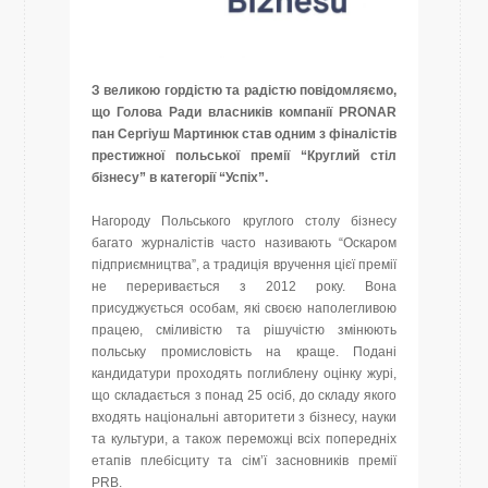
З великою гордістю та радістю повідомляємо,
що Голова Ради власників компанії PRONAR
пан Сергіуш Мартинюк став одним з фіналістів
престижної польської премії “Круглий стіл
бізнесу” в категорії “Успіх”.
Нагороду Польського круглого столу бізнесу
багато журналістів часто називають “Оскаром
підприємництва”, а традиція вручення цієї премії
не переривається з 2012 року. Вона
присуджується особам, які своєю наполегливою
працею, сміливістю та рішучістю змінюють
польську промисловість на краще. Подані
кандидатури проходять поглиблену оцінку журі,
що складається з понад 25 осіб, до складу якого
входять національні авторитети з бізнесу, науки
та культури, а також переможці всіх попередніх
етапів плебісциту та сім’ї засновників премії
PRB.