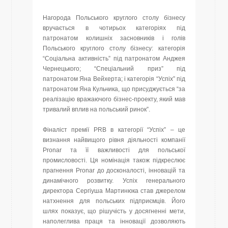
Нагорода Польського круглого столу бізнесу
вручається в чотирьох категоріях під
патронатом колишніх засновників і голів
Польського круглого столу бізнесу: категорія
“Соціальна активність” під патронатом Анджея
Чернецького; “Спеціальний приз” під
патронатом Яна Вейхерта; і категорія “Успіх” під
патронатом Яна Кульчика, що присуджується “за
реалізацію вражаючого бізнес-проекту, який мав
тривалий вплив на польський ринок”.
Фіналіст премії PRB в категорії “Успіх” – це
визнання найвищого рівня діяльності компанії
Pronar та її важливості для польської
промисловості. Ця номінація також підкреслює
прагнення Pronar до досконалості, інновацій та
динамічного розвитку. Успіх генерального
директора Сергіуша Мартинюка став джерелом
натхнення для польських підприємців. Його
шлях показує, що рішучість у досягненні мети,
наполеглива праця та інновації дозволяють