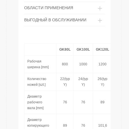
ОБЛАСТИ ПРИМЕНЕНИЯ
ВЫГОДНЫЙ В ОБСЛУЖИВАНИИ
GK80L
GK100L
GK120L
GK140L
Рабочая
800
1000
1200
1400
ширина [mm]
Количество
22(typ
24(typ
26(typ
30(typ
ножей [szt.]
Y)
Y)
Y)
Y)
Диаметр
рабочего
76
76
89
89
вала [mm]
Диаметр
копирующего
89
76
101,6
101,6