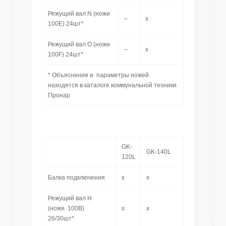
Режущий вал N (ножи
–
x
100E) 24шт*
Режущий вал O (ножи
–
x
100F) 24шт*
* Объяснения и параметры ножей
находятся в каталоге коммунальной техники
Пронар
GK-
GK-140L
120L
Балка подключения
x
x
Режущий вал H
(ножи 100B)
x
x
26/30шт*