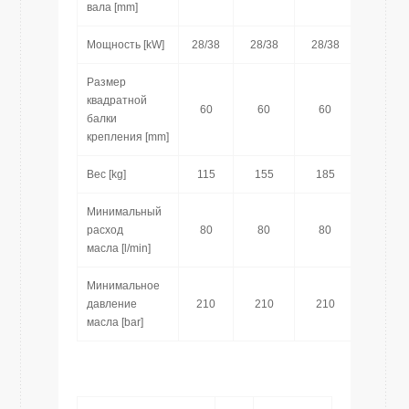
вала [mm]
Мощность [kW]
28/38
28/38
28/38
28/38
Размер
квадратной
60
60
60
60
балки
крепления [mm]
Вес [kg]
115
155
185
205
Минимальный
расход
80
80
80
80
масла [l/min]
Минимальное
давление
210
210
210
210
масла [bar]