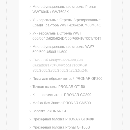
Многофункциональные стрелы Pronar
WWT604K / WWT608K
Универсальные Стрелы Агрегированные
Сзади Трактора WWT 420/424C/480/484C
Универсальныа Стрела WWT
600/604D/620/624D/600P/604P/700T/704T
Многофункциональные стрелы WWP
500/500U/500UH/600
Сменный Модуль Косилка Для
Обкашивания Откосов серия GK
80L/100L/120L/140L/142L/110/140
Пила для обрезки ветвей PRONAR GP200
Точная головка PRONAR GT150
Канавоочиститель PRONAR GO800
Мойка Для Знаков PRONAR GM500
Головка PRONAR GCO
Фрезерная головка PRONAR GF040K
Фрезерная головка Pronar GF100S