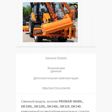
General Details
Технические
данные
Дополнительная комплектация
Attached Documents
Сменный модуль, косилки
PRONAR
GK80L,
GK100L, GK120L, GK140L, GK110, GK140
,
навешенный на многофункциональных стрелах