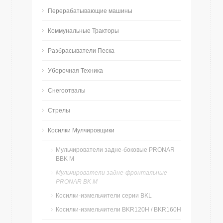
Перерабатывающие машины
Коммунальные Тракторы
Разбрасыватели Песка
Уборочная Техника
Снегоотвалы
Стрелы
Косилки Мулчировщики
Мульчирователи задне-боковые PRONAR
BBK M
Мульчирователи задне-фронтальные
PRONAR BK M
Косилки-измельчители серии BKL
Косилки-измельчители BKR120H / BKR160H