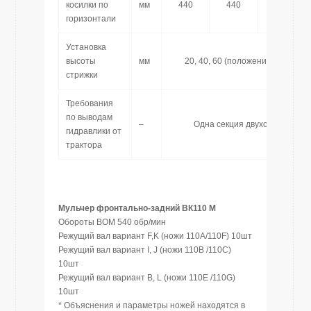
косилки по
мм
440
440
785
горизонтали
Установка
высоты
мм
20, 40, 60 (положением копиру
стрижки
Требования
по выводам
–
Одна секция двухстороннего
гидравлики от
трактора
Мульчер фронтально-задний ВК110 М
Обороты ВОМ 540 обр/мин
Режущий вал вариант F,K (ножи 110А/110F) 10шт
Режущий вал вариант I, J (ножи 110B /110C)
10шт
Режущий вал вариант B, L (ножи 110E /110G)
10шт
* Объяснения и параметры ножей находятся в