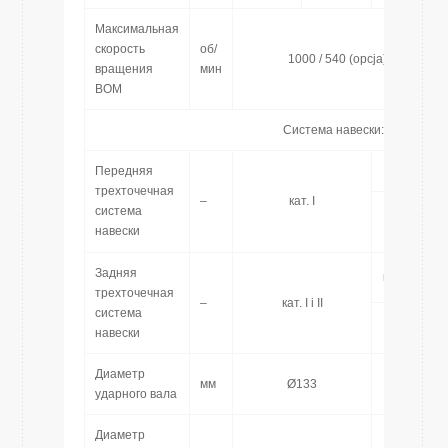
Максимальная
скорость
об/
1000 / 540 (opcja)
вращения
мин
ВОМ
Система навески:
Передняя
кат. II
трехточечная
–
кат. I
система
кат. I
навески
(опция)
Задняя
кат. II i III
трехточечная
–
кат. I i II
система
кат. I i II
навески
Диаметр
мм
Ø133
Ø1
ударного вала
Диаметр