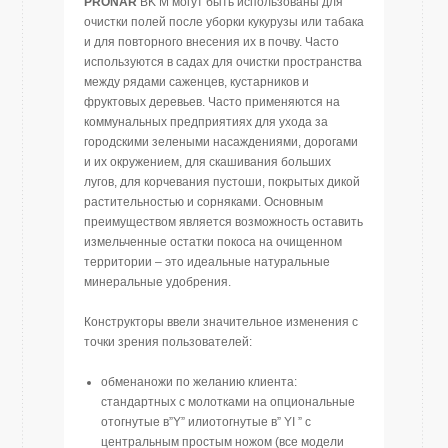
PRONAR
BK M могут быть использованы для
очистки полей после уборки кукурузы или табака
и для повторного внесения их в почву. Часто
используются в садах для очистки пространства
между рядами саженцев, кустарников и
фруктовых деревьев. Часто применяются на
коммунальных предприятиях для ухода за
городскими зелеными насаждениями, дорогами
и их окружением, для скашивания больших
лугов, для корчевания пустоши, покрытых дикой
растительностью и сорняками. Основным
преимуществом является возможность оставить
измельченные остатки покоса на очищенном
территории – это идеальные натуральные
минеральные удобрения.
Конструкторы ввели значительное изменения с
точки зрения пользователей:
обменаножи по желанию клиента:
стандартных с молотками на опциональные
отогнутые в”Y” илиотогнутые в” YI ” с
центральным простым ножом (все модели