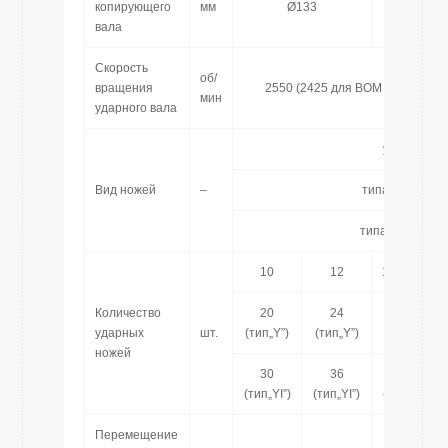
копирующего
мм
Ø133
Ø1
вала
Скорость
об/
вращения
2550 (2425 для ВОМ 540)
мин
ударного вала
ударные
Вид ножей
–
типа „Y” (oпция
типа „YI” (oпци
10
12
14
Количество
20
24
28 (тип
ударных
шт.
(тип„Y”)
(тип„Y”)
„Y”)
ножей
30
36
42
(тип„YI”)
(тип„YI”)
(тип„YI”)
Перемещение