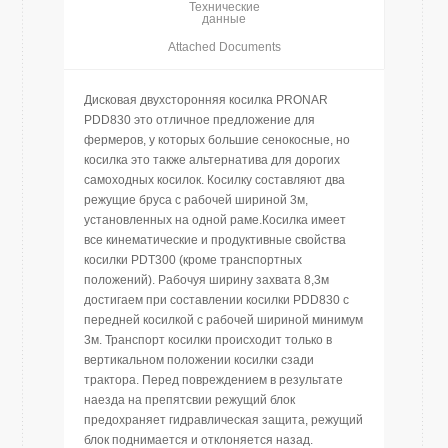
Технические
данные
Attached Documents
Дисковая двухсторонняя косилка PRONAR
PDD830 это отличное предложение для
фермеров, у которых большие сенокосные, но
косилка это также альтернатива для дорогих
самоходных косилок. Косилку составляют два
режущие бруса с рабочей шириной 3м,
установленных на одной раме.Косилка имеет
все кинематические и продуктивные свойства
косилки PDT300 (кроме транспортных
положений). Рабочуя ширину захвата 8,3м
достигаем при составлении косилки PDD830 с
передней косилкой с рабочей шириной минимум
3м. Транспорт косилки происходит только в
вертикальном положении косилки сзади
трактора. Перед повреждением в результате
наезда на препятсвии режущий блок
предохраняет гидравлическая защита, режущий
блок поднимается и отклоняется назад.