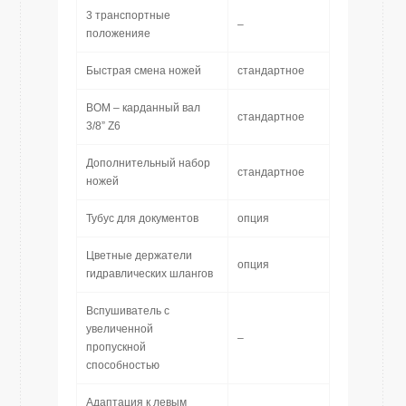
3 транспортные
–
положенияe
Быстрая смена ножей
стандартное
ВОМ – карданный вал
стандартное
3/8” Z6
Дополнительный набор
стандартное
ножей
Тубус для документов
опция
Цветные держатели
опция
гидравлических шлангов
Вспушиватель с
увеличенной
–
пропускной
способностью
Адаптация к левым