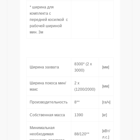
* ширина для
комплекта с
передней косилкой с
рабочей шириной
мин. 3м
8300* (2 x
Ширина захвата
[мм]
3000)
Ширина покоса мин/
2 x
[мм]
макс
(1200/2000)
Производительность
8**
[га/ч]
Собственная масса
1390
[кг]
Минимальная
[кВт/
необходимая
88/120**
л.с.]