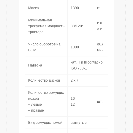
Масса
1390
кг
Минимальная
кВ/
требуемая мощность
88/120*
л.с.
трактора
Число оборотов на
об./
1000
ВОМ
мин.
кат. II и III согласно
Навеска
ISO 730-1
Количество дисков
2 х 7
Количество режущих
ножей
16
шт.
– левые
12
– правые
Вид режущих ножей
выгнутые