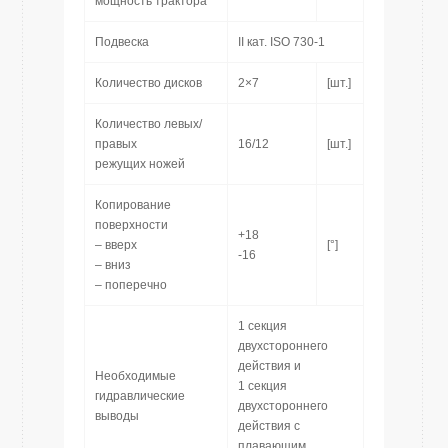
мощность трактора
Подвеска
II кат. ISO 730-1
Количество дисков
2×7
[шт.]
Количество левых/
правых
16/12
[шт.]
режущих ножей
Копирование
поверхности
+18
– вверх
[°]
-16
– вниз
– поперечно
1 секция
двухстороннего
действия и
Необходимые
1 секция
гидравлические
двухстороннего
выводы
действия с
плавающим